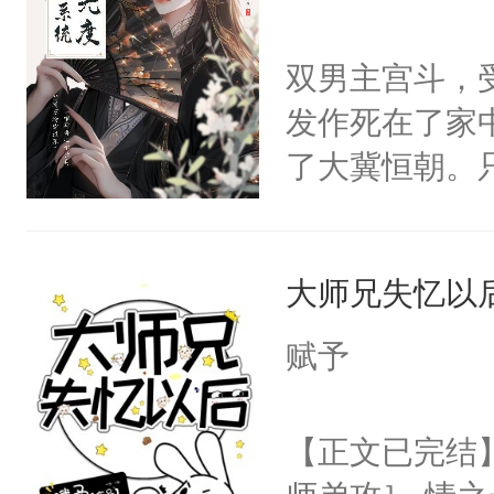
柏泪汪汪，“骗
危险，按住他
双男主宫斗，
口。”-＃病娇
发作死在了家
人能有什么坏
了大冀恒朝。
①双洁，互宠
己的世界，并
位面前期都是
王名为云胤，
大师兄失忆以
惜被人暗害，
绝。主神知晓
赋予
顾云去到大冀
朝，一个从未
【正文已完结
为三种性别。