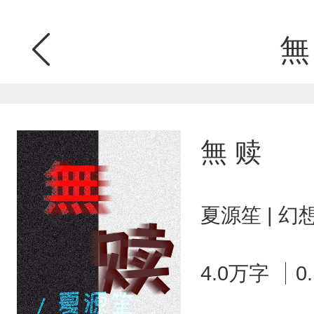
無
無 赎
夏源笙 | 
4.0万字
0