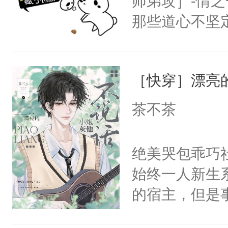
师弟攻］-情
构与男子相同
那些道心不坚
了一颗红色的
到了师弟，无
得不开始在后
甚至为此一念
人，最终坐上
［快穿］漂亮
妄。当他看到
白，这一切终
茶不茶
头。而宗门也
子，门下所有
绝美哭包乖巧社
杀了同为魔道
始终一人新生
绝于师门前。
的宿主，但是
了当年。回到
个社恐小哭包
个宗门成为正