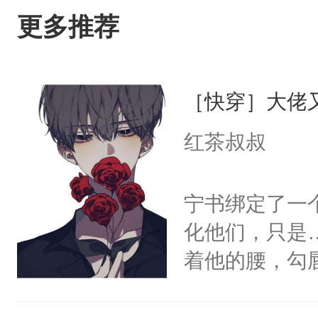
更多推荐
［快穿］大佬
红茶叔叔
宁书绑定了一
化他们，只是
着他的腰，勾
角落，捏着他
尝尝。”当红