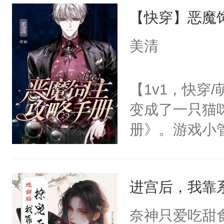
【快穿】恶魔
来，给老公亲
用力——为你
美清
糖专业户，不
【1v1，快穿
变成了一只猫
册》。游戏小
心饲主，他才
管家：【卖萌
进宫后，我靠
小管家：【放
猫：有道理哦
奈神只爱吃甜