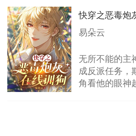
宿主，元宝只
道吗？大师兄
快穿之恶毒炮
你，打他一巴
二师兄了。乙
右脸欠踹$￥#
易朵云
忘记了对二师
白嫩嫩一看就
此便再好不过
前，抬手摸了
无所不能的主
会给大师兄回
句：“魂淡！”元
成反派任务，
现言烬就站在
血：可爱，想
角看他的眼神
静。这一世，
阴恻恻的看着
只为了让小主
只是师兄。-
招惹我的，你
为了给娇气小
情不比受少，
点头：“你自
后，竟然是为
才任由受自毁。
谁！”反正有
拥住了日思夜
中有穿越者！