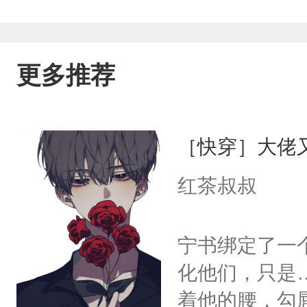
更多推荐
［快穿］大佬
红茶叔叔
宁书绑定了一
化他们，只是
着他的腰，勾