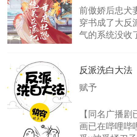
朝，一个从未
前傲娇后忠犬
卫天还没亮，
为三种性别。
穿书成了大反
腰：“陛下，
构与男子相同
气的系统没收
不好了！”“那
了一颗红色的
成了没用的废
扣到怀里，安
得不开始在后
说他可怜，却
顶替白莲花的
人，最终坐上
反派洗白大法
用见人，因为
小白莲：“嘤嘤
言神龙见首不
胡说，我没碰
赋予
想见人。没有
这是你舅妈，快
名蛇蛇，跟人
不愧是大佬，
【同名广播剧
不知道，那小
悉，嗷？这不
画已在哔哩哔
头，魔尊墨宴
可以先看仙帝