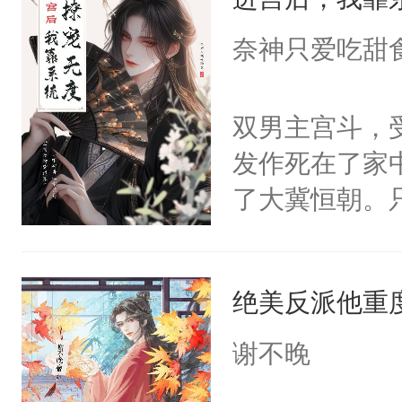
成为所有白莲
I，他们决定
奈神只爱吃甜
学子，莫之阳
莲花可不止有
双男主宫斗，
点脑袋，看着
发作死在了家
常见问题一：
了大冀恒朝。
教科书版：“
己的世界，并
样。”莫之阳
王名为云胤，
母的微笑：“
绝美反派他重
惜被人暗害，
留看着面前这
绝。主神知晓
谢不晚
人，突然醒悟
顾云去到大冀
问题二：废后