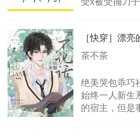
受x被受捅刀
宴：柳折枝你
派，他的任务
飞魄散！第二
一位合适的男
们竟然欺负你
［快穿］漂亮
病，一个个的
宴：要不你跟
上了还是无动
茶不茶
来……“蛇蛇
力跟男主称兄
好，别人都想
间变脸背叛他
绝美哭包乖巧社
堂魔尊……行
的恶事他都对
始终一人新生
位，当日就抢
一个权力滔天
的宿主，但是
神偏执：不许
右男主又报复
个社恐小哭包
腿，把你锁在
个世界了。直
宿主，元宝只
有人养？还有
他说：【您需