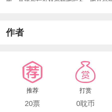
败，直接死亡可林季楠他偏不，他是个
对男人毫无兴趣的林季楠向攻略目标抛
林季楠看着眼前的攻略目标“嗨，帅哥～
作者
那之后，被迫每天营业的林季楠，按揉
眶红红的，哭唧唧的看着男人，很是可怜
败类禁欲攻（都是同个攻）林季楠每天
了自己的腰快不行了！就不能注意点吗
推荐
打赏
20
票
0
耽币