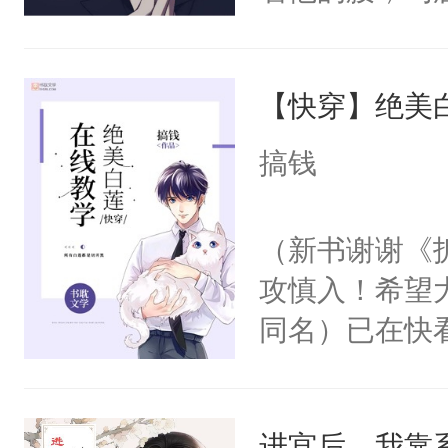
角落，捏着他
尝尝。”当红
【快穿】绝美
来，给老公亲
用力——为你
搞钱
糖专业户，不
（新书谢谢《
攻慎入！希望
同名）已在快
叭！】1V1
统界里面有个
进宫后，我靠