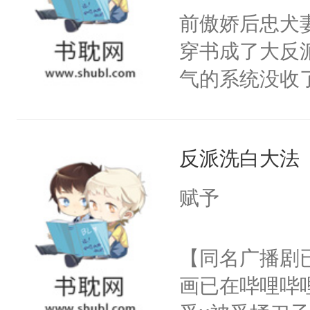
朝，一个从未
前傲娇后忠犬
卫天还没亮，
为三种性别。
穿书成了大反
腰：“陛下，
构与男子相同
气的系统没收
不好了！”“那
了一颗红色的
成了没用的废
扣到怀里，安
得不开始在后
说他可怜，却
顶替白莲花的
人，最终坐上
反派洗白大法
用见人，因为
小白莲：“嘤嘤
言神龙见首不
胡说，我没碰
赋予
想见人。没有
这是你舅妈，快
名蛇蛇，跟人
不愧是大佬，
【同名广播剧
不知道，那小
悉，嗷？这不
画已在哔哩哔
头，魔尊墨宴
可以先看仙帝