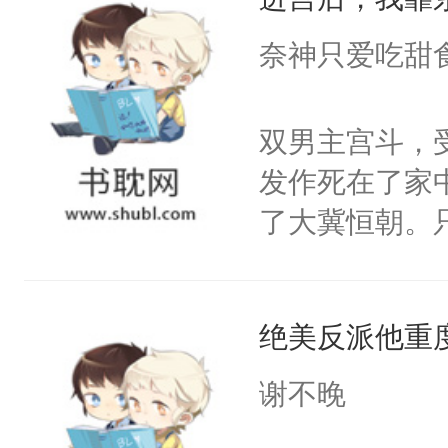
成为所有白莲
I，他们决定
奈神只爱吃甜
学子，莫之阳
莲花可不止有
双男主宫斗，
点脑袋，看着
发作死在了家
常见问题一：
了大冀恒朝。
教科书版：“
己的世界，并
样。”莫之阳
王名为云胤，
母的微笑：“
绝美反派他重
惜被人暗害，
留看着面前这
绝。主神知晓
谢不晚
人，突然醒悟
顾云去到大冀
问题二：废后