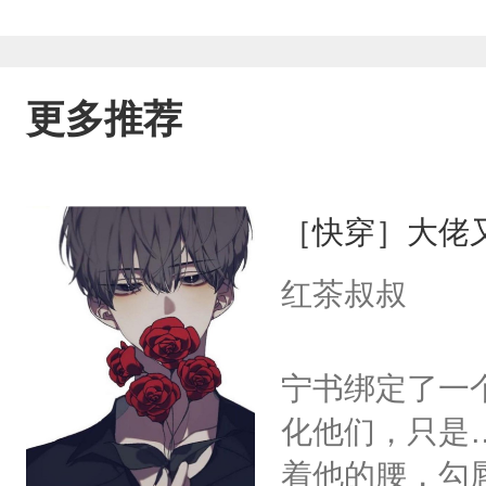
更多推荐
［快穿］大佬
红茶叔叔
宁书绑定了一
化他们，只是
着他的腰，勾