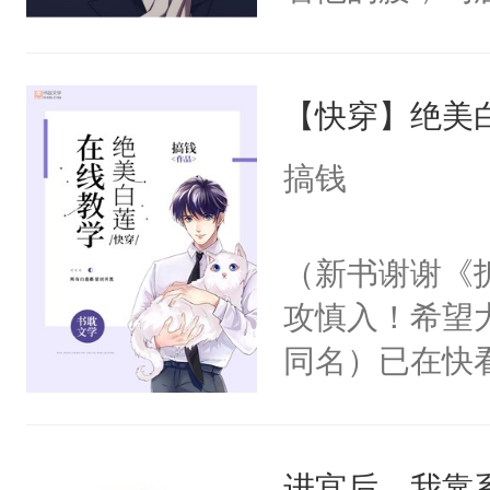
角落，捏着他
尝尝。”当红
【快穿】绝美
来，给老公亲
用力——为你
搞钱
糖专业户，不
（新书谢谢《
攻慎入！希望
同名）已在快
叭！】1V1
统界里面有个
进宫后，我靠