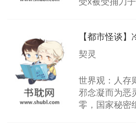
受x被受捅刀
宴：柳折枝你
派，他的任务
飞魄散！第二
一位合适的男
们竟然欺负你
【都市怪谈】
病，一个个的
宴：要不你跟
上了还是无动
契灵
来……“蛇蛇
力跟男主称兄
好，别人都想
间变脸背叛他
世界观：人存
堂魔尊……行
的恶事他都对
邪念凝而为恶
位，当日就抢
一个权力滔天
零，国家秘密
神偏执：不许
右男主又报复
士，以武力、
腿，把你锁在
个世界了。直
界分三性：男
有人养？还有
他说：【您需