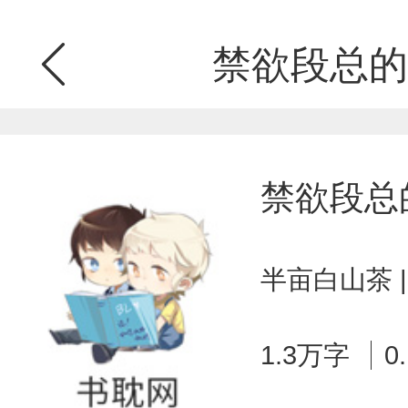
禁欲段总的
禁欲段总
半亩白山茶 
1.3万字
0