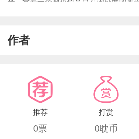
光，拿着一个画板似乎是在画外面的风景
拍。第二次遇见唐也的时候是在便利店
感觉到了自己的心动而后。再次见到唐
作者
着金框眼镜，这种反差给了段渊致命一
你的肋骨。在一起后段渊发现唐也这人
计师，在家只是一个惯会撒娇的小猫咪
觉得人都裂了。在唐小猫孕期艰难而生
他愿意用他的所有来换他的爱人平安。“
推荐
打赏
最大的福气。”“阿也，你才是上天恩赐我
0
票
0
耽币