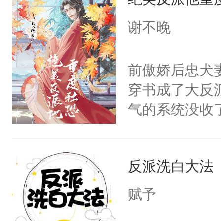
成为所有白莲
I，他们决定
谢不晚
学子，莫之阳
莲花可不止有
前傲娇后忠犬
点脑袋，看着
穿书成了大反
常见问题一：
气的系统没收
教科书版：“
成了没用的废
样。”莫之阳
说他可怜，却
母的微笑：“
反派洗白大法
用见人，因为
留看着面前这
言神龙见首不
赋予
人，突然醒悟
想见人。没有
问题二：废后