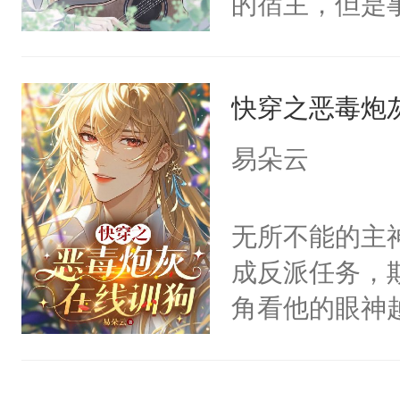
的宿主，但是
神偏执：不许
右男主又报复
个社恐小哭包
腿，把你锁在
个世界了。直
宿主，元宝只
有人养？还有
他说：【您需
快穿之恶毒炮
你，打他一巴
种威胁手段没
年，存活下来
右脸欠踹$￥#
他是社恐，墨
易朵云
再说一遍。】
白嫩嫩一看就
哄：祖宗，求
世界苟活十年。
前，抬手摸了
不出去啊……1
无所不能的主
句：“魂淡！”元
成反派任务，
血：可爱，想
角看他的眼神
阴恻恻的看着
只为了让小主
招惹我的，你
为了给娇气小
点头：“你自