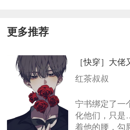
更多推荐
［快穿］大佬
红茶叔叔
宁书绑定了一
化他们，只是
着他的腰，勾