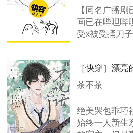
名蛇蛇，跟人
【同名广播剧
卫天还没亮，
不知道，那小
画已在哔哩哔
腰：“陛下，
头，魔尊墨宴
受x被受捅刀
不好了！”“那
宴：柳折枝你
派，他的任务
扣到怀里，安
飞魄散！第二
一位合适的男
顶替白莲花的
们竟然欺负你
［快穿］漂亮
病，一个个的
小白莲：“嘤嘤
宴：要不你跟
上了还是无动
胡说，我没碰
茶不茶
来……“蛇蛇
力跟男主称兄
这是你舅妈，快
好，别人都想
间变脸背叛他
不愧是大佬，
绝美哭包乖巧社
堂魔尊……行
的恶事他都对
悉，嗷？这不
始终一人新生
位，当日就抢
一个权力滔天
可以先看仙帝