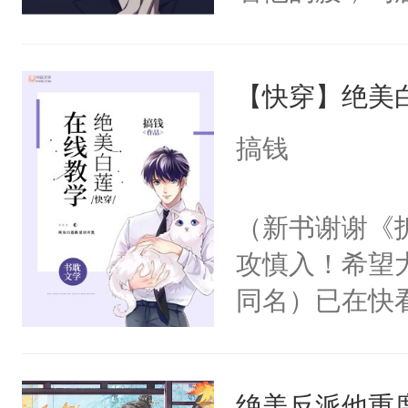
角落，捏着他
尝尝。”当红
【快穿】绝美
来，给老公亲
用力——为你
搞钱
糖专业户，不
（新书谢谢《
攻慎入！希望
同名）已在快
叭！】1V1
统界里面有个
绝美反派他重