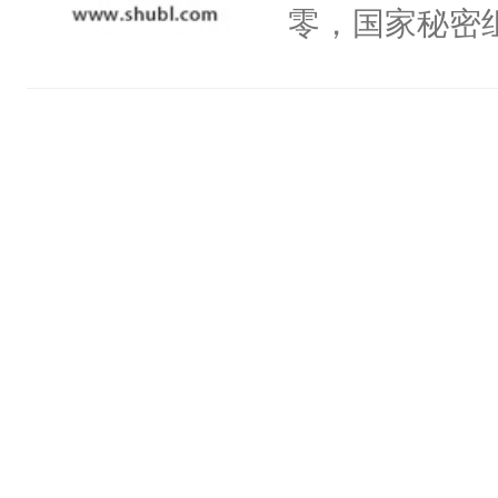
头，魔尊墨宴
零，国家秘密
宴：柳折枝你
士，以武力、
飞魄散！第二
界分三性：男
们竟然欺负你
子嗣）。盘龙
宴：要不你跟
孤独成性，被
来……“蛇蛇
貌美送花郎，
好，别人都想
嘴硬心软、宠
堂魔尊……行
他才发现：他的
位，当日就抢
氓，本体是全
神偏执：不许
来想逗逗人类
腿，把你锁在
到油盐不进。
有人养？还有