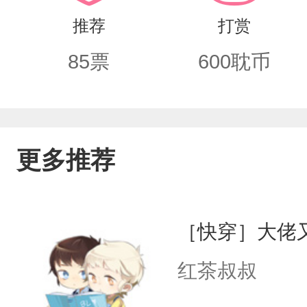
所有人为他陪葬。最后的最后，主角暴
推荐
打赏
妥妥的报社文，唐黎看完，却为这个主
85
票
600
耽币
然后一觉醒来，他穿成了这本书里的一
腿，坐在轮椅上整日阴鸷暴戾。人鱼蛋
可以治疗主角崩溃的精神海的灵体。但
更多推荐
对饲主精神力感知十分敏锐，原文里的
迟迟不肯孵化，叫主角一怒之下给毁了
［快穿］大佬
心。傅燕朝眼眸沉沉，盯着人鱼蛋冷冷道
红茶叔叔
劝老大温柔一点。人鱼蛋咔嚓一声，裂