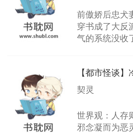
间变脸背叛他
不愧是大佬，
前傲娇后忠犬
的恶事他都对
悉，嗷？这不
穿书成了大反
一个权力滔天
可以先看仙帝
气的系统没收
右男主又报复
成了没用的废
个世界了。直
说他可怜，却
他说：【您需
【都市怪谈】
用见人，因为
年，存活下来
言神龙见首不
契灵
再说一遍。】
想见人。没有
世界苟活十年。
名蛇蛇，跟人
世界观：人存
不知道，那小
邪念凝而为恶