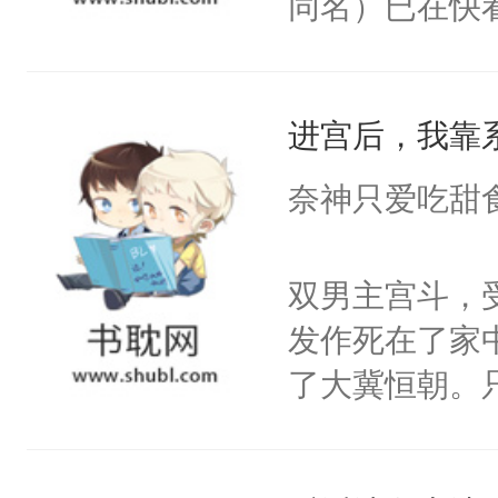
同名）已在快
指认。6.欢迎建议，谢绝指手画脚。
叭！】1V1
统界里面有个
进宫后，我靠
成为所有白莲
I，他们决定
奈神只爱吃甜
学子，莫之阳
莲花可不止有
双男主宫斗，
点脑袋，看着
发作死在了家
常见问题一：
了大冀恒朝。
教科书版：“
己的世界，并
样。”莫之阳
王名为云胤，
母的微笑：“