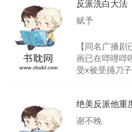
反派洗白大法
惜被人暗害，
留看着面前这
绝。主神知晓
赋予
人，突然醒悟
顾云去到大冀
问题二：废后
朝，一个从未
【同名广播剧
卫天还没亮，
为三种性别。
画已在哔哩哔
腰：“陛下，
构与男子相同
受x被受捅刀
不好了！”“那
了一颗红色的
派，他的任务
扣到怀里，安
得不开始在后
一位合适的男
顶替白莲花的
人，最终坐上
绝美反派他重
病，一个个的
小白莲：“嘤嘤
上了还是无动
胡说，我没碰
谢不晚
力跟男主称兄
这是你舅妈，快