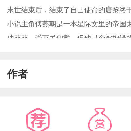
末世结束后，结束了自己使命的唐黎终
小说主角傅燕朝是一本星际文里的帝国
功赫赫，受万民仰戴。但他是个被抱错
露，帝国的皇帝陛下大怒，废了他的识
弃，身边的下属落井下石，救下的民众
作者
沦落到废星后，他被人打断了双腿，识
息。但这是个逆袭打脸爽文。果然，主
从前的温润优雅，变得疯批暴戾。他杀
尽折磨不得好死。随着他的识海崩溃的