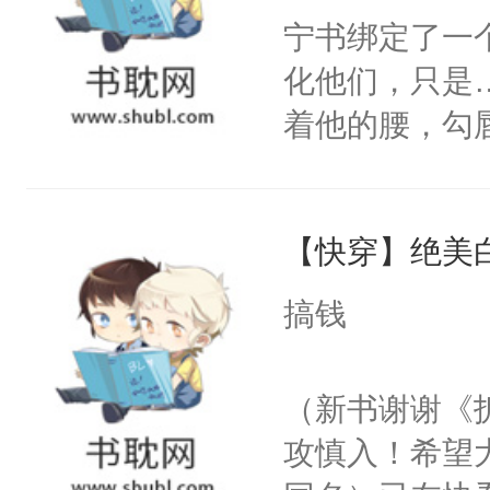
来。银色的长发，银色的眼眸，嘴唇嫣
宁书绑定了一
小人鱼。小人鱼挣扎着出了蛋壳，两只
化他们，只是
下目瞪口呆，毕竟人尽皆知，人鱼脾气
着他的腰，勾
来，小人鱼乖巧的在他眉心轻轻落下一
角落，捏着他
尝尝。”当红
炸裂的识海被逐渐安抚，剧痛缓解。从
【快穿】绝美
来，给老公亲
鱼，他濒临崩溃的识海被挽救，剧烈疼
用力——为你
搞钱
手，救命稻草般拉他回到温暖的人间。排雷
糖专业户，不
早就知道受的来历和能力，但对受好不是
（新书谢谢《
的治愈系小甜饼，不会有虐，全程都在甜
攻慎入！希望
辑bug欢迎指出，欢迎挑虫，但谢绝人