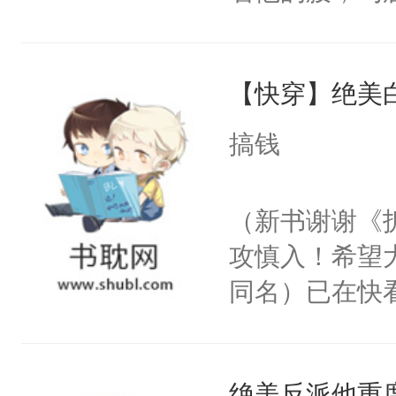
角落，捏着他
尝尝。”当红
【快穿】绝美
来，给老公亲
用力——为你
搞钱
糖专业户，不
（新书谢谢《
攻慎入！希望
同名）已在快
叭！】1V1
统界里面有个
绝美反派他重