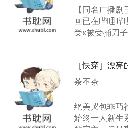
名蛇蛇，跟人
【同名广播剧
卫天还没亮，
不知道，那小
画已在哔哩哔
腰：“陛下，
头，魔尊墨宴
受x被受捅刀
不好了！”“那
宴：柳折枝你
派，他的任务
扣到怀里，安
飞魄散！第二
一位合适的男
顶替白莲花的
们竟然欺负你
［快穿］漂亮
病，一个个的
小白莲：“嘤嘤
宴：要不你跟
上了还是无动
胡说，我没碰
茶不茶
来……“蛇蛇
力跟男主称兄
这是你舅妈，快
好，别人都想
间变脸背叛他
不愧是大佬，
绝美哭包乖巧社
堂魔尊……行
的恶事他都对
悉，嗷？这不
始终一人新生
位，当日就抢
一个权力滔天
可以先看仙帝