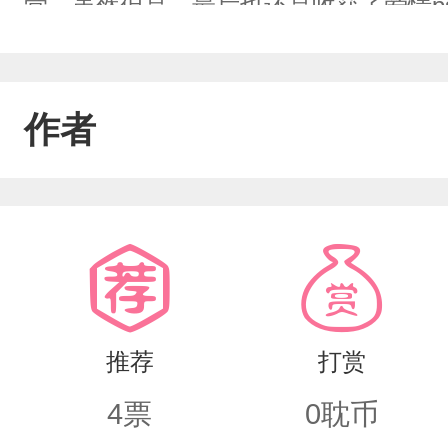
觉，虽然但是，最后也还是收获了爱情ps:
会比较纠结吧，应该是这样，会以剧情为
左转出，你骂我我不会客气哦，大家都是
作者
怖5.会很冲突
推荐
打赏
4
票
0
耽币