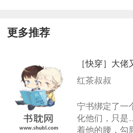
更多推荐
［快穿］大佬
红茶叔叔
宁书绑定了一
化他们，只是
着他的腰，勾