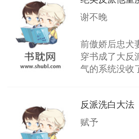
成为所有白莲
I，他们决定
谢不晚
学子，莫之阳
莲花可不止有
前傲娇后忠犬
点脑袋，看着
穿书成了大反
常见问题一：
气的系统没收
教科书版：“
成了没用的废
样。”莫之阳
说他可怜，却
母的微笑：“
反派洗白大法
用见人，因为
留看着面前这
言神龙见首不
赋予
人，突然醒悟
想见人。没有
问题二：废后