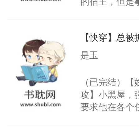
的宿主，但是
神偏执：不许
右男主又报复
个社恐小哭包
腿，把你锁在
个世界了。直
宿主，元宝只
有人养？还有
他说：【您需
【快穿】总被
你，打他一巴
种威胁手段没
年，存活下来
右脸欠踹$￥#
他是社恐，墨
是玉
再说一遍。】
白嫩嫩一看就
哄：祖宗，求
世界苟活十年。
前，抬手摸了
不出去啊……1
（已完结）【
句：“魂淡！”元
攻】小黑屋，
血：可爱，想
要求他在各个
阴恻恻的看着
世界，他任务
招惹我的，你
对劲……患有
点头：“你自