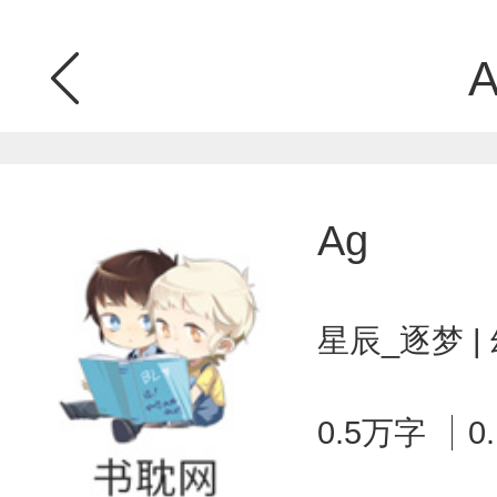
A
Ag
星辰_逐梦 
0.5万字
0