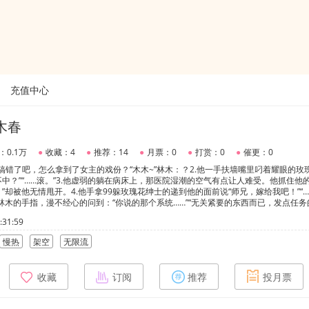
充值中心
木春
：0.1万
●
收藏：4
●
推荐：14
●
月票：0
●
打赏：0
●
催更：0
~搞错了吧，怎么拿到了女主的戏份？“木木~”林木：？2.他一手扶墙嘴里叼着耀眼的玫
中？”“……滚。”3.他虚弱的躺在病床上，那医院湿潮的空气有点让人难受。他抓住他的
却被他无情甩开。4.他手拿99躲玫瑰花绅士的递到他的面前说“师兄，嫁给我吧！”“……
林木的手指，漫不经心的问到：“你说的那个系统……”“无关紧要的东西而已，发点任务
星星早已不知所踪慢悠悠的问到：“所以你爱我也是任务吗。”林木温柔清冷受x许言疯
31:59
慢热
架空
无限流
收藏
订阅
推荐
投月票