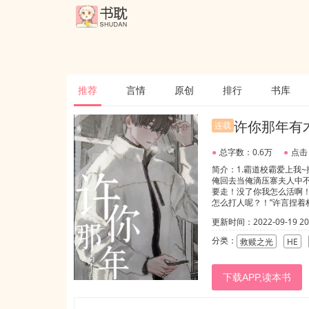
推荐
言情
原创
排行
书库
许你那年有
连载
●
总字数：0.6万
●
点击
简介：1.霸道校霸爱上我
俺回去当俺滴压寨夫人中不
要走！没了你我怎么活啊！”
怎么打人呢？！”许言捏着
西。”许言抬起头，眼里的
更新时间：2022-09-19 20:
分类：
救赎之光
HE
下载APP,读本书