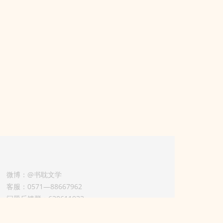
微博：@书耽文学
客服：0571—88667962
问题反馈群：630611933
版权业务联系人-淡风 QQ：
3614922414（加好友请备注合作来意）