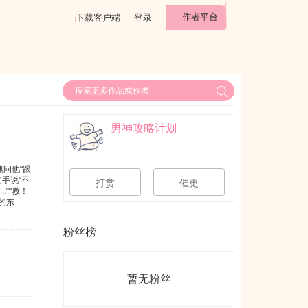
作者平台
下载客户端
登录
男神攻略计划
瑰问他“跟
手说“不
打赏
催更
”“嗷！
的东
批憨憨攻
粉丝榜
暂无粉丝