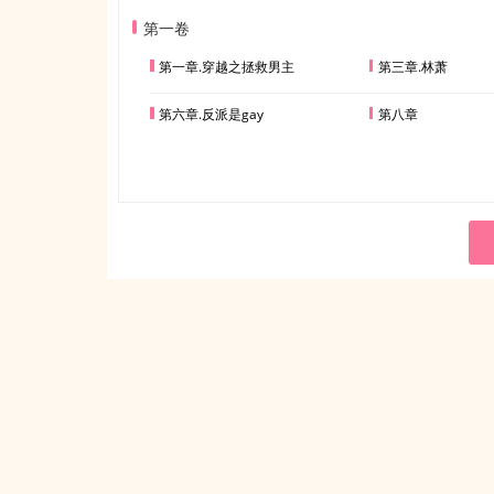
第一卷
第一章.穿越之拯救男主
第三章.林萧
第六章.反派是gay
第八章