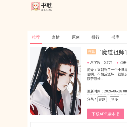
推荐
言情
原创
排行
书库
［魔道祖师
连载
●
总字数：0.7万
●
点击
简介：玄朝到了一个小世
值啊。不怕反派坏，就怕反
渡苦渡难...
更新时间：2026-06-28 08:
分类：
穿越
动漫
下载APP,读本书