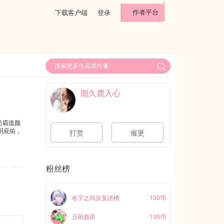
作者平台
下载客户端
登录
圄久鹿入心
总霸道颜
明庇佑，
打赏
催更
粉丝榜
名字之间反复跳槽
100币
丑萌蠢萌
100币