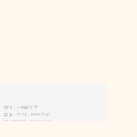
微博：@书耽文学
客服：0571—88667962
问题反馈群：630611933
版权业务联系人-淡风 QQ：
3614922414（加好友请备注合作来意）