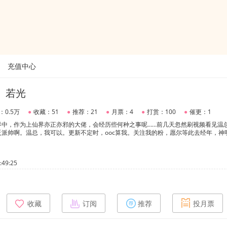
充值中心
］若光
：0.5万
●
收藏：51
●
推荐：21
●
月票：4
●
打赏：100
●
催更：1
界中，作为上仙界亦正亦邪的大佬，会经历些何种之事呢……前几天忽然刷视频看见温
派帅啊。温总，我可以。更新不定时，ooc算我。关注我的粉，愿尔等此去经年，神
49:25
收藏
订阅
推荐
投月票