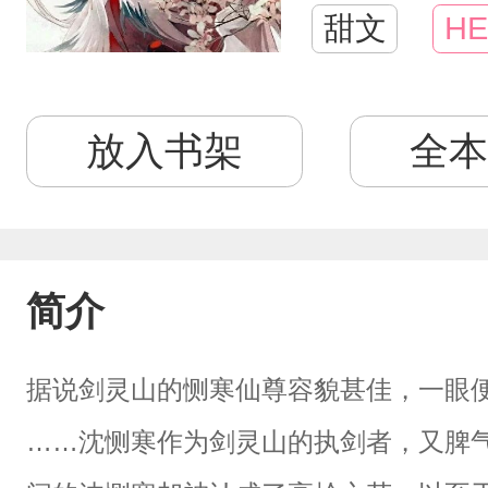
甜文
HE
放入书架
全本
简介
据说剑灵山的恻寒仙尊容貌甚佳，一眼
……沈恻寒作为剑灵山的执剑者，又脾