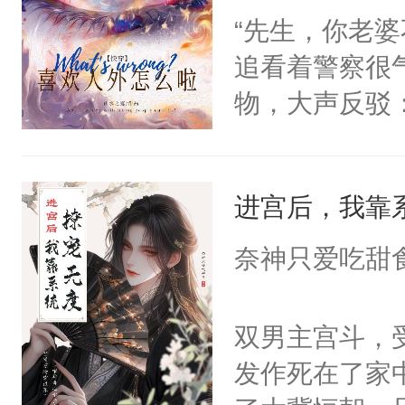
前，抬手摸了
“先生，你老婆
卫天还没亮，
句：“魂淡！”元
追看着警察很
腰：“陛下，
血：可爱，想
物，大声反驳
不好了！”“那
阴恻恻的看着
点！”不过是
扣到怀里，安
招惹我的，你
国人是人，外
顶替白莲花的
点头：“你自
进宫后，我靠
——于追醒来
小白莲：“嘤嘤
谁！”反正有
来个嗷嗷待哺
胡说，我没碰
奈神只爱吃甜
打工的！小世
容易过完了这
这是你舅妈，快
码，泪水还没
了，没想到眼
不愧是大佬，
双男主宫斗，
了！尼玛！到
个瑟瑟叔音的
悉，嗷？这不
发作死在了家
的穿越菜单上
可以先看仙帝