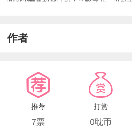
间的沈恻寒却被认成了高岭之花，以至
恻寒也不在意有没有弟子，自己还懒得
被一个同为执剑者的“小白兔”拜师。“你
作者
泗成为了“高岭之花”的徒弟。沈恻寒不
尊，前世他一眼就瞧见了沈恻寒，成为
前世和沈恻寒对局而死重生时却成为了
会，他正好拜入了沈恻寒的门下。沈恻
他，处处维护他。心中的爱意还是瞒不
推荐
打赏
寒。事后等沈恻寒清醒了又将人按在墙
7
票
0
耽币
沈恻寒将叶寻泗赶出师门，师徒二人再