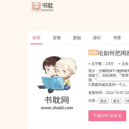
推荐
言情
原创
排行
书库
论如何把闺
连载
●
总字数：2.8万
●
点击
简介：沙雕唱戏T×傲娇钢琴
我错了。你回来吧。”“星
我。”……………………………
S:君暖和戚佳是同一个人
更新时间：2022-10-01 22:
分类：
甜文
虐文
H
下载APP,读本书