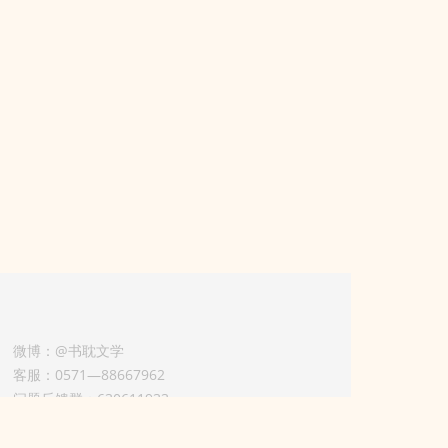
微博：@书耽文学
客服：0571—88667962
问题反馈群：630611933
版权业务联系人-淡风 QQ：
3614922414（加好友请备注合作来意）