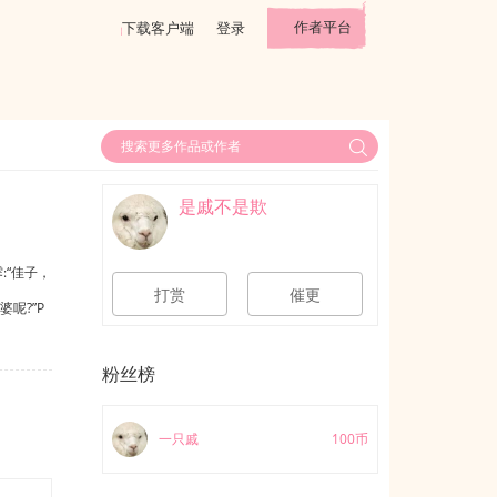
作者平台
下载客户端
登录
是戚不是欺
:“佳子，
打赏
催更
婆呢?”P
粉丝榜
一只戚
100币