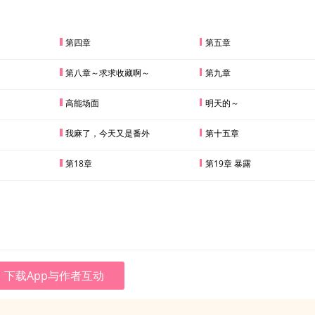
第四章
第五章
第八章～求求收藏啊～
第九章
高能场面
明天的～
我麻了，今天又是番外
第十五章
第18章
第19章 暴露
下载App与作者互动