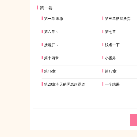
第一卷
第一章 卑微
第三章彻底放弃
第六章～
第七章
接着肝～
浅虐一下
第十四章
小番外
第16章
第17章
第20章今天的霁崽超霸道
一个结果