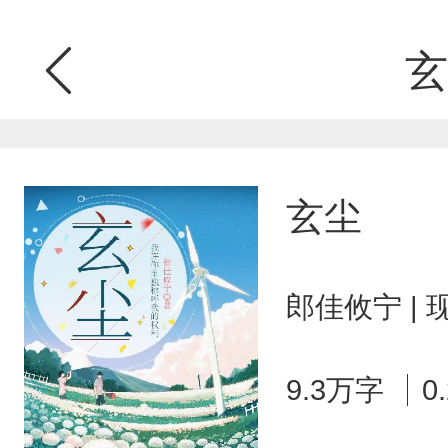
玄
玄尘
郎佳攸宁 |
9.3万字
0