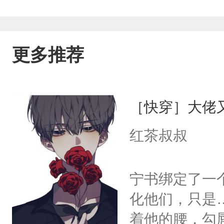
更多推荐
［快穿］大佬
红茶叔叔
宁书绑定了一
化他们，只是
着他的腰，勾