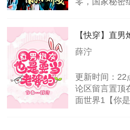
零，国家秘密
右男主又报复
士，以武力、
个世界了。直
界分三性：男
他说：【您需
【快穿】直男
子嗣）。盘龙
年，存活下来
孤独成性，被
薛泞
再说一遍。】
貌美送花郎，
世界苟活十年。
嘴硬心软、宠
更新时间：2
他才发现：他的
论区留言置顶
氓，本体是全
面世界1【你
来想逗逗人类
长大的竹马，
到油盐不进。
抢了你要给竹
本来只想成家