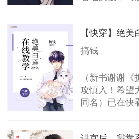
角落，捏着他
尝尝。”当红
【快穿】绝美
来，给老公亲
用力——为你
搞钱
糖专业户，不
（新书谢谢《
攻慎入！希望
同名）已在快
叭！】1V1
统界里面有个
进宫后，我靠