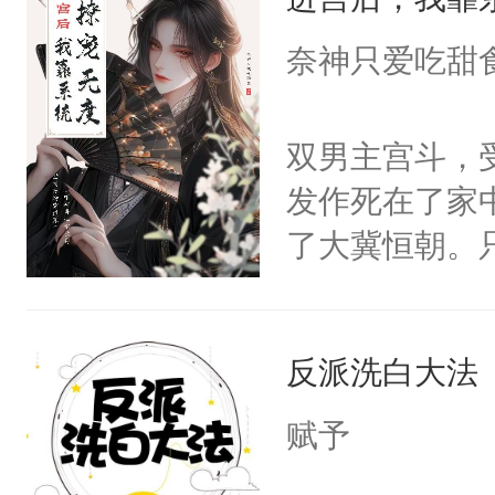
成为所有白莲
I，他们决定
奈神只爱吃甜
学子，莫之阳
莲花可不止有
双男主宫斗，
点脑袋，看着
发作死在了家
常见问题一：
了大冀恒朝。
教科书版：“
己的世界，并
样。”莫之阳
王名为云胤，
母的微笑：“
反派洗白大法
惜被人暗害，
留看着面前这
绝。主神知晓
赋予
人，突然醒悟
顾云去到大冀
问题二：废后