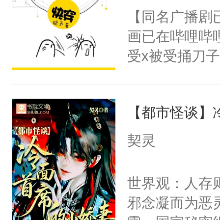
朝，一个从未
【同名广播剧
卫天还没亮，
为三种性别。
画已在哔哩哔
腰：“陛下，
构与男子相同
受x被受捅刀
不好了！”“那
了一颗红色的
派，他的任务
扣到怀里，安
得不开始在后
一位合适的男
顶替白莲花的
人，最终坐上
【都市怪谈】
病，一个个的
小白莲：“嘤嘤
上了还是无动
胡说，我没碰
契灵
力跟男主称兄
这是你舅妈，快
间变脸背叛他
不愧是大佬，
世界观：人存
的恶事他都对
悉，嗷？这不
邪念凝而为恶
一个权力滔天
可以先看仙帝