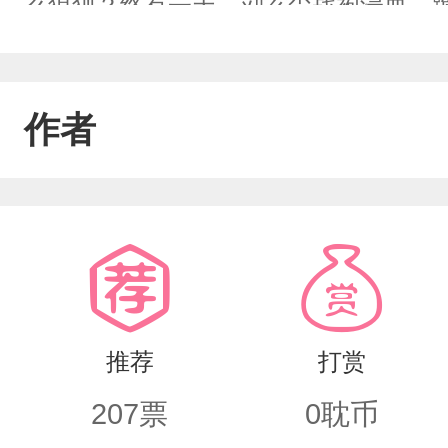
么狼狈？终有一天，刘玄尘战袍浸血，
泪流，无声控诉。诅咒破了，刘玄尘没
应该有怨言。“我赢了，阿于，我知道你
作者
吗？这谁也说不清。可能这就是所谓的
于诅咒，刘玄尘无所顾忌地爱着他的阿
自私，也许是畏惧，诅咒终成了诅咒。
虚无的幻境。忽有一天，刘玄尘发现自
的污迹。这，会是某种放不下的牵挂吗？
推荐
打赏
你。”就像时光倒流，少年伏在他的肩上
207
票
0
耽币
咒吗？”