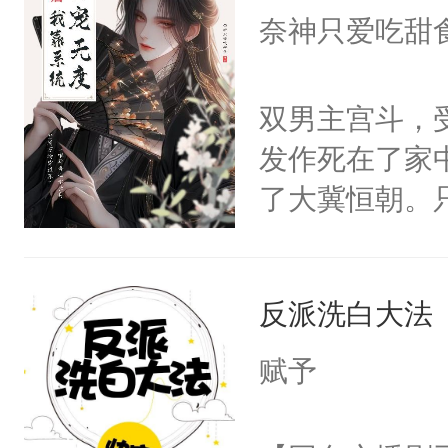
I，他们决定
奈神只爱吃甜
学子，莫之阳
莲花可不止有
双男主宫斗，
点脑袋，看着
发作死在了家
常见问题一：
了大冀恒朝。
教科书版：“
己的世界，并
样。”莫之阳
王名为云胤，
母的微笑：“
反派洗白大法
惜被人暗害，
留看着面前这
绝。主神知晓
赋予
人，突然醒悟
顾云去到大冀
问题二：废后
朝，一个从未