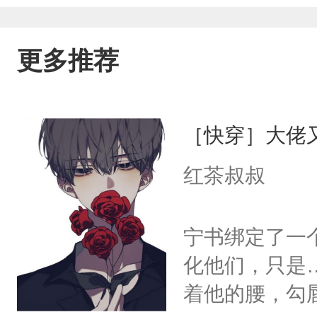
更多推荐
［快穿］大佬
红茶叔叔
宁书绑定了一
化他们，只是
着他的腰，勾