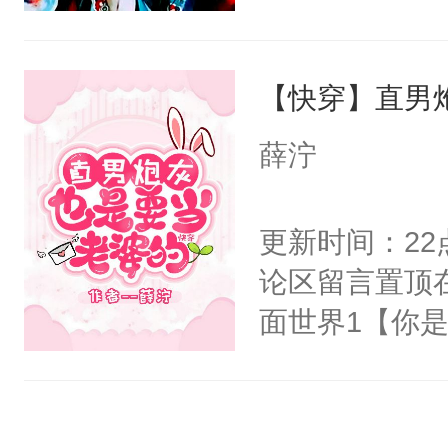
右男主又报复
士，以武力、
个世界了。直
界分三性：男
他说：【您需
【快穿】直男
子嗣）。盘龙
年，存活下来
孤独成性，被
薛泞
再说一遍。】
貌美送花郎，
世界苟活十年。
嘴硬心软、宠
更新时间：2
他才发现：他的
论区留言置顶
氓，本体是全
面世界1【你
来想逗逗人类
长大的竹马，
到油盐不进。
抢了你要给竹
本来只想成家
入住你家，愤