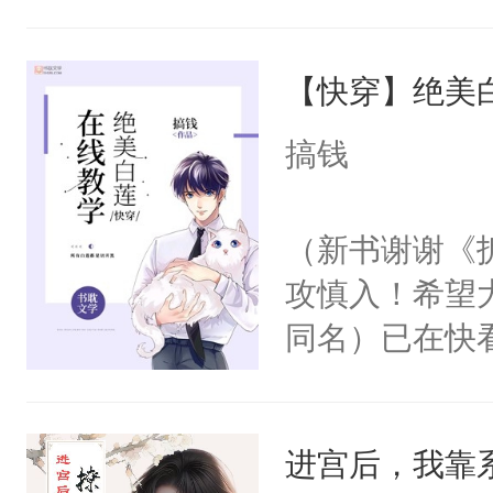
角落，捏着他
尝尝。”当红
【快穿】绝美
来，给老公亲
用力——为你
搞钱
糖专业户，不
（新书谢谢《
攻慎入！希望
同名）已在快
叭！】1V1
统界里面有个
进宫后，我靠
成为所有白莲