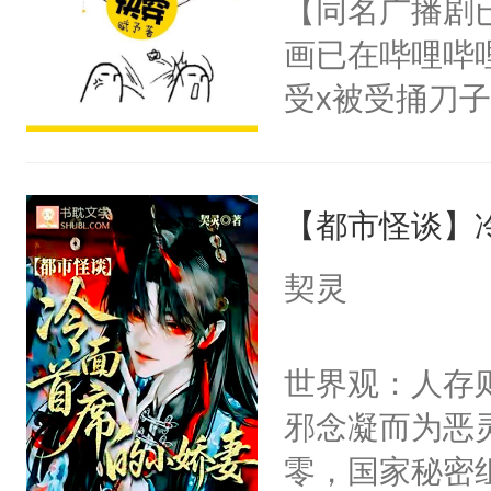
【同名广播剧
卫天还没亮，
为三种性别。
画已在哔哩哔
腰：“陛下，
构与男子相同
受x被受捅刀
不好了！”“那
了一颗红色的
派，他的任务
扣到怀里，安
得不开始在后
一位合适的男
顶替白莲花的
人，最终坐上
【都市怪谈】
病，一个个的
小白莲：“嘤嘤
上了还是无动
胡说，我没碰
契灵
力跟男主称兄
这是你舅妈，快
间变脸背叛他
不愧是大佬，
世界观：人存
的恶事他都对
悉，嗷？这不
邪念凝而为恶
一个权力滔天
可以先看仙帝
零，国家秘密