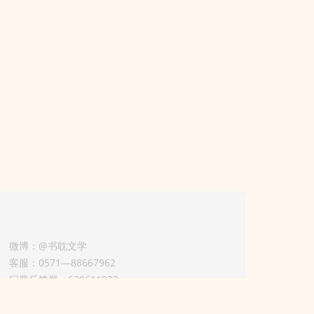
微博：@书耽文学
客服：0571—88667962
问题反馈群：630611933
版权业务联系人-淡风 QQ：
3614922414（加好友请备注合作来意）