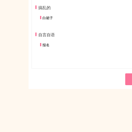
搞乱的
白裙子
自言自语
报名