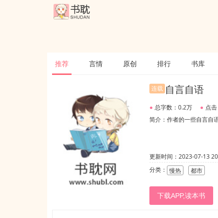
推荐
言情
原创
排行
书库
自言自语
连载
●
总字数：0.2万
●
点击
简介：作者的一些自言自
更新时间：2023-07-13 20:
分类：
慢热
都市
下载APP,读本书