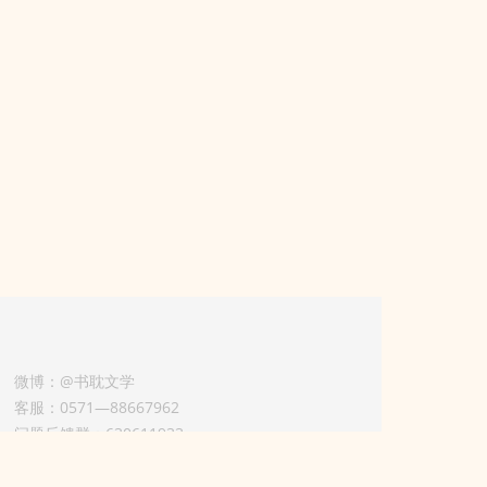
微博：@书耽文学
客服：0571—88667962
问题反馈群：630611933
版权业务联系人-淡风 QQ：
3614922414（加好友请备注合作来意）