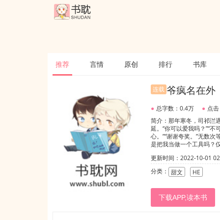
推荐
言情
原创
排行
书库
爷疯名在外
连载
●
总字数：0.4万
●
点击
简介：那年寒冬，司祁㳕
延。“你可以爱我吗？”“
心。”“谢谢夸奖。”无数
是把我当做一个工具吗？仅
我还要不要念旧情？”“...
更新时间：2022-10-01 02:
没很正常，只是想钱和权，
号暴打攻，回心转意木得
分类：
甜文
HE
下载APP,读本书