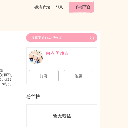
作者平台
下载客户端
登录
白衣仍净☆
蔓
你好狠的
打赏
催更
来，你只
“你说，
。2.攻
时候开大
粉丝榜
暂无粉丝