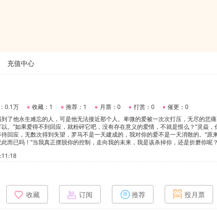
充值中心
：0.1万
●
收藏：1
●
推荐：1
●
月票：0
●
打赏：0
●
催更：0
遇到了他永生难忘的人，可是他无法接近那个人。卑微的爱被一次次打压，无尽的悲痛
不可以。”如果爱得不到回应，就粉碎它吧，没有存在意义的爱情，不就是恨么？“灵焱，
次等待回应，无数次得到失望，罗马不是一天建成的，我对你的爱不是一天消散的。“原
此而已吗！”当我真正摆脱你的控制，走向我的未来，我是该杀掉你，还是折磨你呢？
...”白切黑病娇专一受vs黑切黑偏执缺爱攻司祁㳕vs灵焱1.前期虐我，中期虐受，后期虐攻
11:18
挨打之后才想老婆的好。3.受偷偷摸摸藏好自己，只是想得到攻的爱。等心灰意冷的
。暂时就这些了，以后再改。
收藏
订阅
推荐
投月票