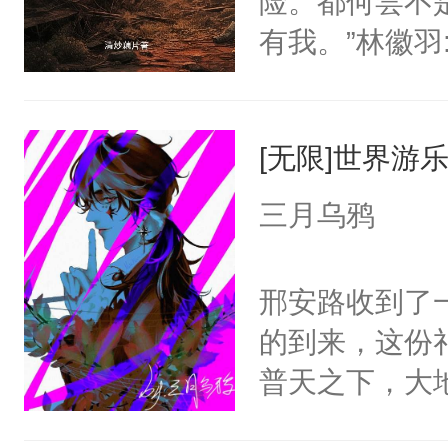
险。都何尝不
终身五感混乱
奉他为王。江时
有我。”林徽羽
普通的向导，
排:1、身高
他不知道眼前
2、身娇体弱
当年舍命救他
艺好攻3、双洁
[无限]世界游
因为城外，足
文，巨爽金手指巨
三月乌鸦
类的存亡悬于
~
第三条路？
邢安路收到了
的到来，这份
普天之下，大
大家来到世界游