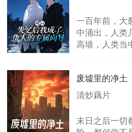
他时，阿米：
碰。为此国家
脖子时，阿米
一百年前，大
小祖宗把自己
笑：“对，想吃了你
中涌出，人类
时慕问:我家
得及吗？（P
高墙，人类当
吗？众人瞳孔
每天用牛奶面
夜人组织，以
了，全球唯一
明是个27岁
为了制造对抗
多病、如花一
斗力爆表只想
废墟里的净土
甸计划”——
找江时朝麻烦
大的异能者攻
好是唯一成功
潮中，想让他
清炒藕片
一切污染的逆
般幽深又如天
命围剿他的守
一切。令世人
末日之后一切
之心，放他一
巧。它们朝着