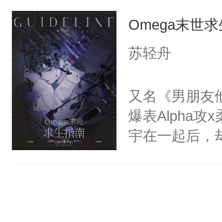
勿抄袭，原地
Omega末世
文，无需评论
作（例：ai绘
苏轻舟
又名《男朋友
爆表Alpha攻
宇在一起后，
记。标记的第
弱的Omega
四哥……”Alp
情期，时予诺