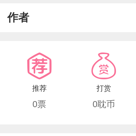
作者
推荐
打赏
0
票
0
耽币