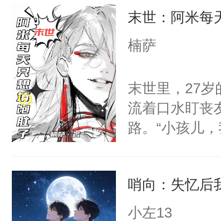
末世：阿米每
躺的小菜鸡的事
家捧在手心里
楠萨
兵余时慕，来
相遇了。坏消
末世里，27
救了他。坏消
流着口水盯丧
时慕可以救他
路。“小孩儿
颈:“咬我一口
眼神危险。阿米
人揽进怀里，
好香啊，可他
糊，差点被搞
哨向：失忆后
知）“好、好啊.
含着眼泪，缓
只要他不杀我
小左13
时慕的人都知