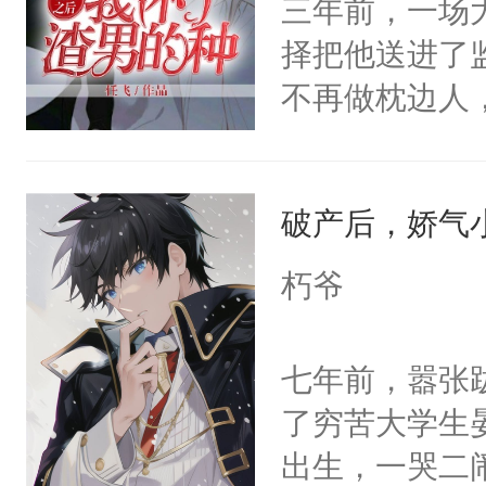
三年前，一场
塞。陆以朝痛
杀了同为魔道
择把他送进了
以朝啊，我来
绝于师门前。
不再做枕边人
距，抓着乱糟
了当年。回到
顶之上的人，
都不要我了，
个宗门成为正
攻x誓死不做
我……”——
道吗？大师兄
破产后，娇气
【非渣攻贱受
二师兄了。乙
洁，先虐后甜
朽爷
忘记了对二师
此便再好不过
七年前，嚣张
会给大师兄回
了穷苦大学生
现言烬就站在
出生，一哭二
静。这一世，