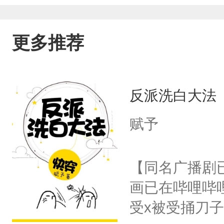
更多推荐
反派洗白大法
赋予
【同名广播剧
画已在哔哩哔
受x被受捅刀