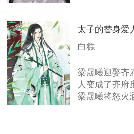
段，最终赶跑
只是师兄。-
的正牌男朋友
情不比受少，
太子的替身爱
斯野已然是咳
才任由受自毁。
的大佬级人物
中有穿越者！
白糕
发芽，晏斯野
不要吵架，友好
走他乡的白月
梁晟曦迎娶齐
我侬，恩爱甜
人变成了齐府
怕……磨光了
梁晟曦将怒火
的池家小少爷
辱，齐瑾然从
斯野救病重的
守着那些约定
了晏斯野的世
治疗他人时，