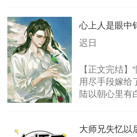
派，他的任务
一位合适的男
心上人是眼中钉
病，一个个的
上了还是无动
迟日
力跟男主称兄
间变脸背叛他
【正文完结】
的恶事他都对
用尽手段嫁给了
一个权力滔天
陆以朝心里有
右男主又报复
星。强迫也好
个世界了。直
们人前恩爱甜
他说：【您需
大师兄失忆以
情，他以为，
年，存活下来