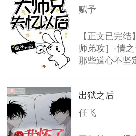
夜祁砚清缩在
赋予
再说一遍。】
乐。”陆以朝
世界苟活十年。
了。”祁砚清
【正文已完结
死。”.祁砚
师弟攻］-情
什么不能是他
那些道心不坚
次死都不想输
到了师弟，无
绑在同一根绳
甚至为此一念
谁？”“楚星你
出狱之后
妄。当他看到
以朝的注视，
白，这一切终
任飞
了，最后一次对
头。而宗门也
砚清被找到的
子，门下所有