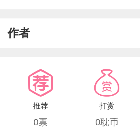
作者
推荐
打赏
0
票
0
耽币