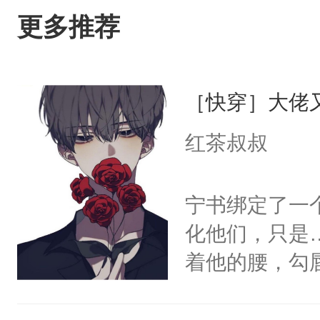
更多推荐
［快穿］大佬
红茶叔叔
宁书绑定了一
化他们，只是
着他的腰，勾
角落，捏着他
尝尝。”当红