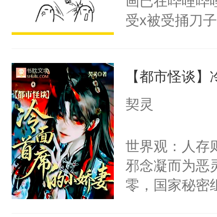
画已在哔哩哔
腰：“陛下，
构与男子相同
受x被受捅刀
不好了！”“那
了一颗红色的
派，他的任务
扣到怀里，安
得不开始在后
一位合适的男
顶替白莲花的
人，最终坐上
【都市怪谈】
病，一个个的
小白莲：“嘤嘤
上了还是无动
胡说，我没碰
契灵
力跟男主称兄
这是你舅妈，快
间变脸背叛他
不愧是大佬，
世界观：人存
的恶事他都对
悉，嗷？这不
邪念凝而为恶
一个权力滔天
可以先看仙帝
零，国家秘密
右男主又报复
士，以武力、
个世界了。直