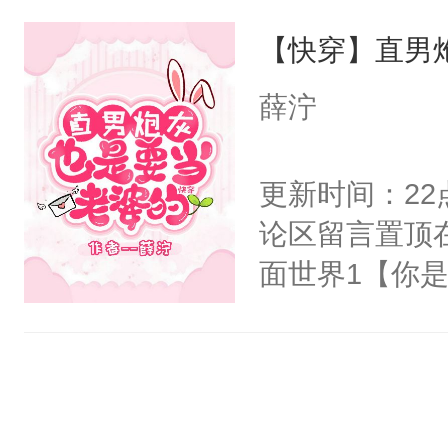
界分三性：男
他说：【您需
【快穿】直男
子嗣）。盘龙
年，存活下来
孤独成性，被
薛泞
再说一遍。】
貌美送花郎，
世界苟活十年。
嘴硬心软、宠
更新时间：2
他才发现：他的
论区留言置顶
氓，本体是全
面世界1【你
来想逗逗人类
长大的竹马，
到油盐不进。
抢了你要给竹
本来只想成家
入住你家，愤
只对他温柔。
在转学生手上