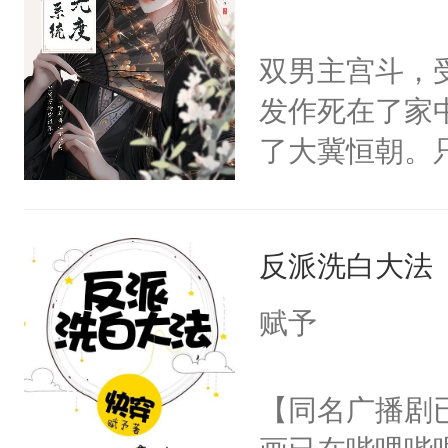
学子，莫之阳
莲花可不止有
双男主宫斗，
点脑袋，看着
发作死在了家
常见问题一：
了大冀恒朝。
教科书版：“
己的世界，并
样。”莫之阳
王名为云胤，
母的微笑：“
反派洗白大法
惜被人暗害，
留看着面前这
绝。主神知晓
赋予
人，突然醒悟
顾云去到大冀
问题二：废后
朝，一个从未
【同名广播剧
卫天还没亮，
为三种性别。