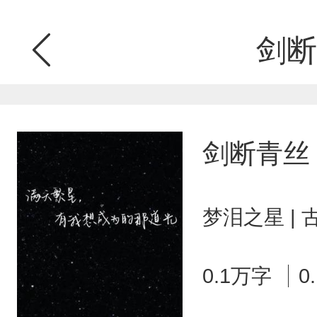
剑断
剑断青丝
梦泪之星 |
0.1万字
0