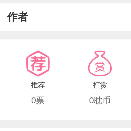
作者
推荐
打赏
0
票
0
耽币