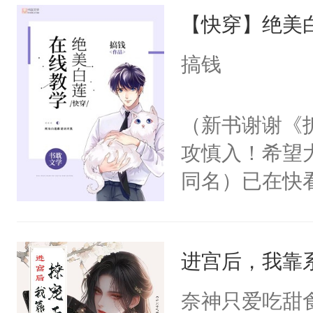
【快穿】绝美
来，给老公亲
用力——为你
搞钱
糖专业户，不
（新书谢谢《
攻慎入！希望
同名）已在快
叭！】1V1
统界里面有个
进宫后，我靠
成为所有白莲
I，他们决定
奈神只爱吃甜