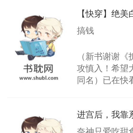
尝尝。”当红
【快穿】绝美
来，给老公亲
用力——为你
搞钱
糖专业户，不
（新书谢谢《
攻慎入！希望
同名）已在快
叭！】1V1
统界里面有个
进宫后，我靠
成为所有白莲
I，他们决定
奈神只爱吃甜