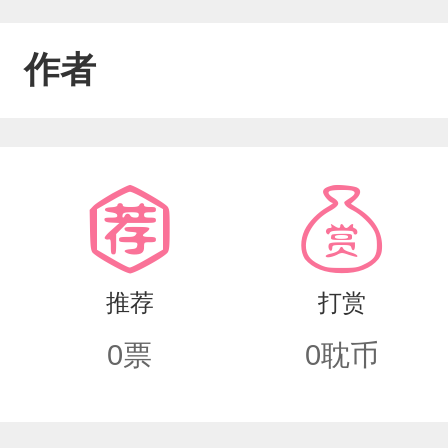
作者
推荐
打赏
0
票
0
耽币