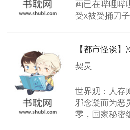
画已在哔哩哔
腰：“陛下，
构与男子相同
受x被受捅刀
不好了！”“那
了一颗红色的
派，他的任务
扣到怀里，安
得不开始在后
一位合适的男
顶替白莲花的
人，最终坐上
【都市怪谈】
病，一个个的
小白莲：“嘤嘤
上了还是无动
胡说，我没碰
契灵
力跟男主称兄
这是你舅妈，快
间变脸背叛他
不愧是大佬，
世界观：人存
的恶事他都对
悉，嗷？这不
邪念凝而为恶
一个权力滔天
可以先看仙帝
零，国家秘密
右男主又报复
士，以武力、