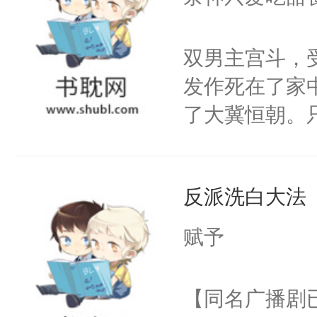
学子，莫之阳
莲花可不止有
双男主宫斗，
点脑袋，看着
发作死在了家
常见问题一：
了大冀恒朝。
教科书版：“
己的世界，并
样。”莫之阳
王名为云胤，
母的微笑：“
反派洗白大法
惜被人暗害，
留看着面前这
绝。主神知晓
赋予
人，突然醒悟
顾云去到大冀
问题二：废后
朝，一个从未
【同名广播剧
卫天还没亮，
为三种性别。