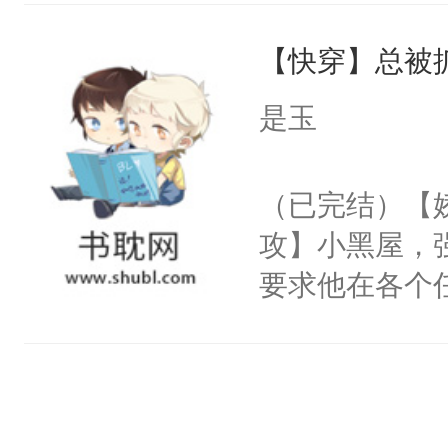
个世界了。直
界分三性：男
他说：【您需
【快穿】总被
子嗣）。盘龙
年，存活下来
孤独成性，被
是玉
再说一遍。】
貌美送花郎，
世界苟活十年。
嘴硬心软、宠
（已完结）【
他才发现：他的
攻】小黑屋，
氓，本体是全
要求他在各个
来想逗逗人类
世界，他任务
到油盐不进。
对劲……患有
本来只想成家
床上搂抱住他
只对他温柔。
的影帝弯腰凑