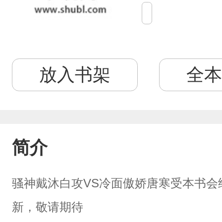
放入书架
全本
简介
骚神戴沐白攻VS冷面傲娇唐寒受本书会
新，敬请期待