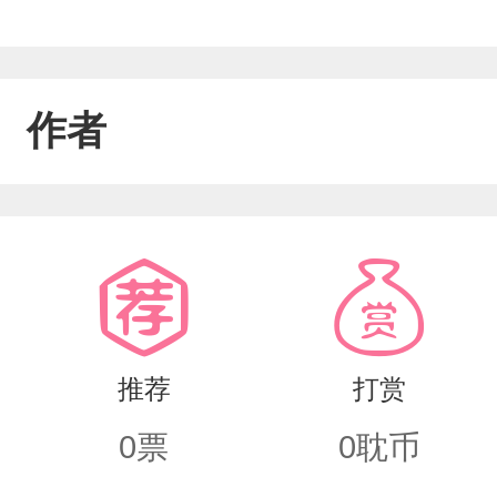
作者
推荐
打赏
0
票
0
耽币