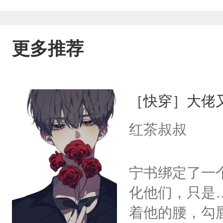
更多推荐
［快穿］大佬
红茶叔叔
宁书绑定了一
化他们，只是
着他的腰，勾