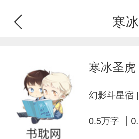
寒冰
寒冰圣虎
幻影斗星宿 
0.5万字
0