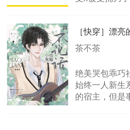
宴：柳折枝你
派，他的任务
飞魄散！第二
一位合适的男
们竟然欺负你
［快穿］漂亮
病，一个个的
宴：要不你跟
上了还是无动
茶不茶
来……“蛇蛇
力跟男主称兄
好，别人都想
间变脸背叛他
绝美哭包乖巧社
堂魔尊……行
的恶事他都对
始终一人新生
位，当日就抢
一个权力滔天
的宿主，但是
神偏执：不许
右男主又报复
个社恐小哭包
腿，把你锁在
个世界了。直
宿主，元宝只
有人养？还有
他说：【您需