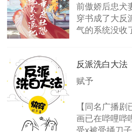
朝，一个从未
前傲娇后忠犬
卫天还没亮，
为三种性别。
穿书成了大反
腰：“陛下，
构与男子相同
气的系统没收
不好了！”“那
了一颗红色的
成了没用的废
扣到怀里，安
得不开始在后
说他可怜，却
顶替白莲花的
人，最终坐上
反派洗白大法
用见人，因为
小白莲：“嘤嘤
言神龙见首不
胡说，我没碰
赋予
想见人。没有
这是你舅妈，快
名蛇蛇，跟人
不愧是大佬，
【同名广播剧
不知道，那小
悉，嗷？这不
画已在哔哩哔
头，魔尊墨宴
可以先看仙帝
受x被受捅刀