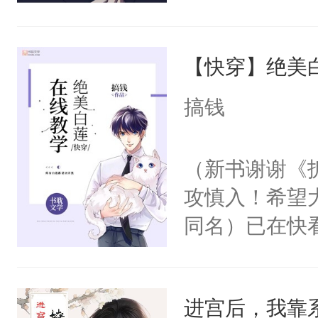
角落，捏着他
尝尝。”当红
【快穿】绝美
来，给老公亲
用力——为你
搞钱
糖专业户，不
（新书谢谢《
攻慎入！希望
同名）已在快
叭！】1V1
统界里面有个
进宫后，我靠
成为所有白莲