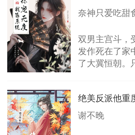
I，他们决定
奈神只爱吃甜
学子，莫之阳
莲花可不止有
双男主宫斗，
点脑袋，看着
发作死在了家
常见问题一：
了大冀恒朝。
教科书版：“
己的世界，并
样。”莫之阳
王名为云胤，
母的微笑：“
绝美反派他重
惜被人暗害，
留看着面前这
绝。主神知晓
谢不晚
人，突然醒悟
顾云去到大冀
问题二：废后