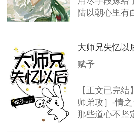
用尽手段嫁给了
陆以朝心里有
星。强迫也好
们人前恩爱甜
大师兄失忆以
情，他以为，
夜祁砚清缩在
赋予
乐。”陆以朝
了。”祁砚清
【正文已完结
死。”.祁砚
师弟攻］-情
什么不能是他
那些道心不坚
次死都不想输
到了师弟，无
绑在同一根绳