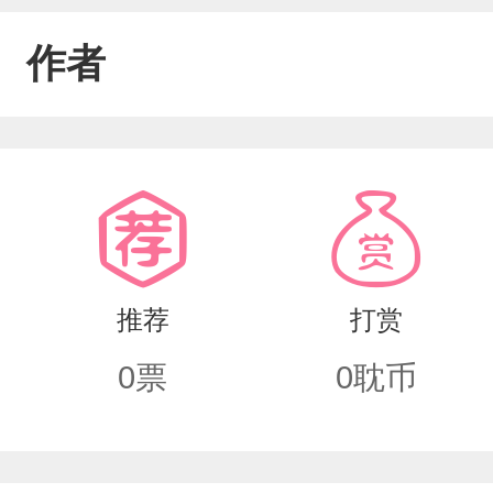
作者
推荐
打赏
0
票
0
耽币