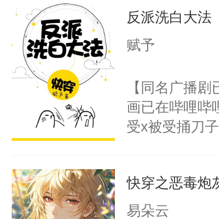
反派洗白大法
来，给老公亲
用力——为你
赋予
糖专业户，不
【同名广播剧
画已在哔哩哔
受x被受捅刀
派，他的任务
一位合适的男
快穿之恶毒炮
病，一个个的
上了还是无动
易朵云