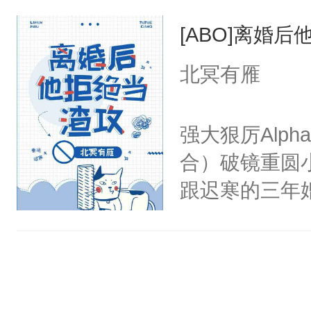
甚至为此一念
谁？”“楚星你
[ABO]离婚
妄。当他看到
以朝的注视，
白，这一切终
北冥有雁
了，最后一次对
头。而宗门也
砚清被找到的
子，门下所有
强大狠厉Alp
塞。陆以朝痛
杀了同为魔道
合）破镜重圆小
以朝啊，我来
绝于师门前。
跟迟寒的三年
距，抓着乱糟
了当年。回到
出离婚协议。
都不要我了，
个宗门成为正
有。迟寒冷漠
我……”——
道吗？大师兄
重。”秦闻说
【非渣攻贱受
二师兄了。乙
句：“可不可
洁，先虐后甜