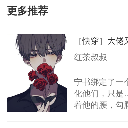
更多推荐
［快穿］大佬
红茶叔叔
宁书绑定了一
化他们，只是
着他的腰，勾
角落，捏着他
尝尝。”当红