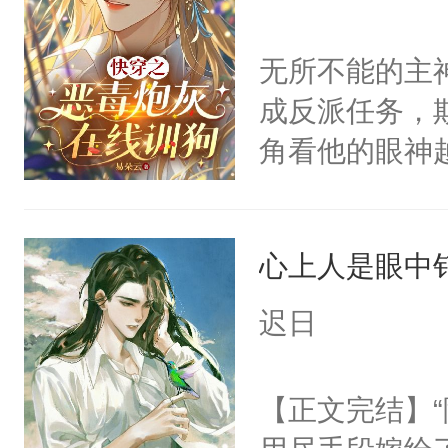
力跟男主称兄
间变脸背叛他
无所不能的主
的恶事他都对
成反派任务，
一个权力滔天
角看他的眼神
右男主又报复
只为了让小主
个世界了。直
为了给娇气小
他说：【您需
心上人是眼中钉
后，竟然是为
年，存活下来
拥住了日思夜
迟日
再说一遍。】
世界苟活十年。
【正文完结】