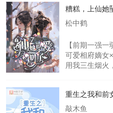
糟糕，上仙她
美好爱情，唯
无猜。传统的
松中鹤
进心里好几年
放在心里好几年
【前期一强一
么？”徐薇薇
可爱相府嫡女
用我三生烟火
情，亦是我现
稳的上仙丹霓
重生之我和前
的恋爱脑。丹
爱。”仙帝沉
敲木鱼