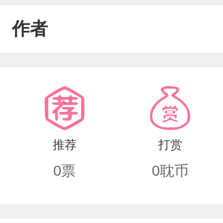
作者
推荐
打赏
0
票
0
耽币