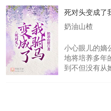
包办婚姻送了
殊的指尖。清
死对头变成了
看见不精彩但
动，这一世她
原著里两人两
奶油山楂
不了情的枷锁
白月光。但这
了！！谈恋爱
小心眼儿的嫡
温和被假千金
地将培养多年
这些人通通叉
到不但没有从
拍即合。买通
对头赵贞策反
手一个技能讹
咖位大欺压她
站场。一连串