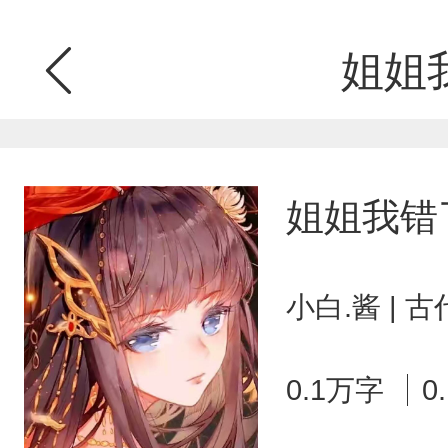
姐姐
姐姐我错
小白.酱 | 
0.1万字
0