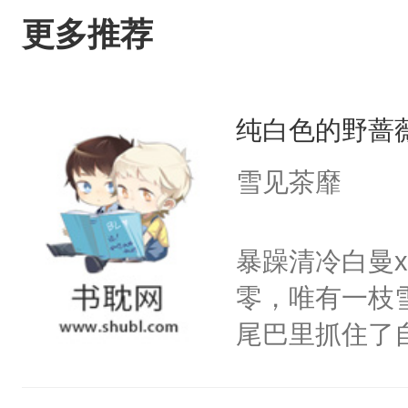
更多推荐
纯白色的野蔷
雪见茶靡
暴躁清冷白曼
零，唯有一枝
尾巴里抓住了
密。”喝醉酒
闪烁着泪花。