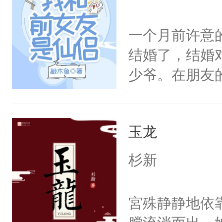
仙女来背锅。
一气之下将魔
一个月前许意
终的选择。2
结婚了，结婚
家族限制，直
少爷。在朋友
命运的齿轮开
走的旅行治愈
剑法。不知这
崖。再次睁开
那天，有个师
玉龙
门，并且对方
澜却一脸疑惑
缘。重活一次
杉新
啊。”3.丹霓
事。在姻缘局
九重天。却哪
青容再续前缘
宮殊静静地依
反目成仇。丹
她们要回天上