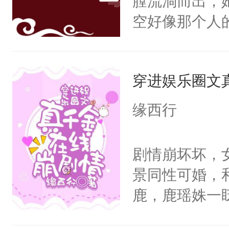
膛流淌而出，
根。她的眼中
还能和老婆一
空好像那个人
爱慕沈芸澜看
（跳起）桑青
然，一只拍打
说，你别太爱了
（斜眼看）
出疲惫的双手
穿进娱乐圈文
使劲，蝴蝶近
随着宮殊的体
缘西行
少时与她相逢
脸上依旧挂着
剧情崩坏坏，
防的爱情，天
景同性可婚，
可到头来她终
鹿，鹿瑶姝一
吹拂而过，香
一个每天上演
扬，翩翩起舞