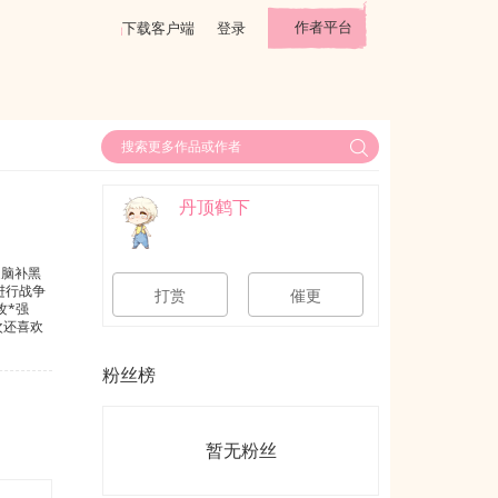
作者平台
下载客户端
登录
丹顶鹤下
道脑补黑
进行战争
打赏
催更
攻*强
次还喜欢
……第N
人类咳血
粉丝榜
.
暂无粉丝