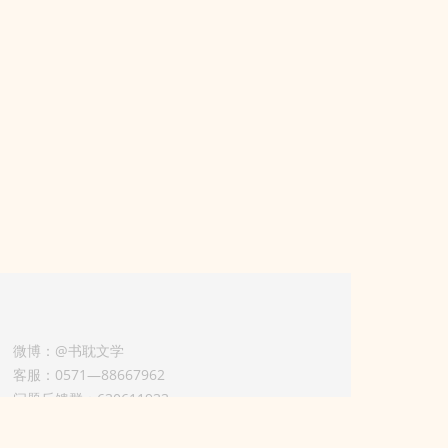
微博：@书耽文学
客服：0571—88667962
问题反馈群：630611933
版权业务联系人-淡风 QQ：
3614922414（加好友请备注合作来意）