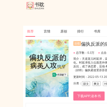
推荐
言情
原创
排行
书库
偏执反派的
连载
●
总字数：0.3万
●
点击
简介：天道宠儿时延泽，
化。时延泽投入位面意外
反抗，成了谈恋爱，逗他-
（好哄）偏执霸道受苏苏
就告诉他。”第二个——又
更新时间：2022-05-13 20:
个——不想苏醒了，我要分
科学家攻---兽世流浪首领狮
分类：
甜文
爽文
H
下载APP,读本书