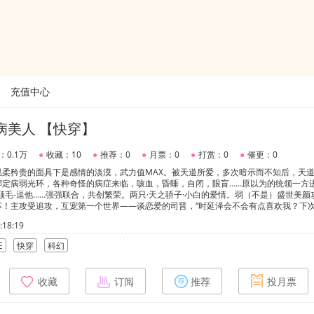
充值中心
病美人 【快穿】
：0.1万
●
收藏：10
●
推荐：0
●
月票：0
●
打赏：0
●
催更：0
温柔矜贵的面具下是感情的淡漠，武力值MAX。被天道所爱，多次暗示而不知后，天
绑定病弱光环，各种奇怪的病症来临，咳血，昏睡，自闭，眼盲……原以为的统领一方
顺毛-逗他……强强联合，共创繁荣。两只·天之骄子·小白的爱情。弱（不是）盛世美颜
苏！主攻受追攻，互宠第一个世界——谈恋爱的司晋，“时延泽会不会有点喜欢我？下
谈了一次的司晋，“在等下次回来就告诉他！”第三个——恋爱脑司晋，“再体验一次……”
18:19
裂更多的灵魂碎片~时延泽：快给我醒过来结婚！司晋：嘤~---星际虫族将军军雌受*
子受*部落昏睡病祭祀---宫廷黑暗光明神受*国王攻---民国军痞受*流落哑巴皇子攻.....
E
快穿
科幻
收藏
订阅
推荐
投月票