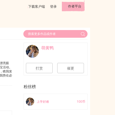
作者平台
下载客户端
登录
萌黄鸭
漂亮眼
宝活动。
打赏
催更
，瞧我发
我势在必
边的草丛
是这
粉丝榜
，来到我
见，但是
上学好难
100币