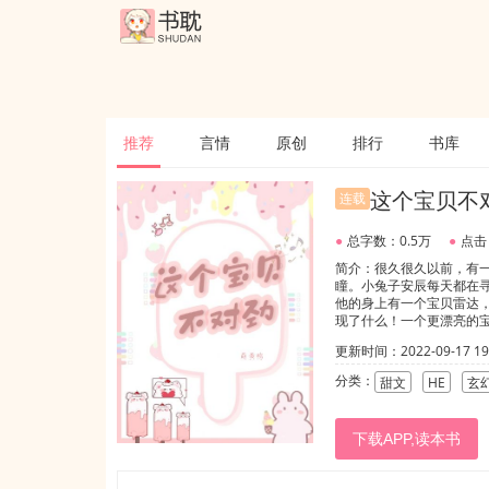
推荐
言情
原创
排行
书库
这个宝贝不
连载
●
总字数：0.5万
●
点击
简介：很久很久以前，有
瞳。小兔子安辰每天都在
他的身上有一个宝贝雷达
现了什么！一个更漂亮的
得！姜祺已经在雾海森林
更新时间：2022-09-17 19:
有些反光，是什么东西？
人......怎么是星语
分类：
甜文
HE
玄
的世界。】【内敛温柔扮
不一定采纳★大概一周一
下载APP,读本书