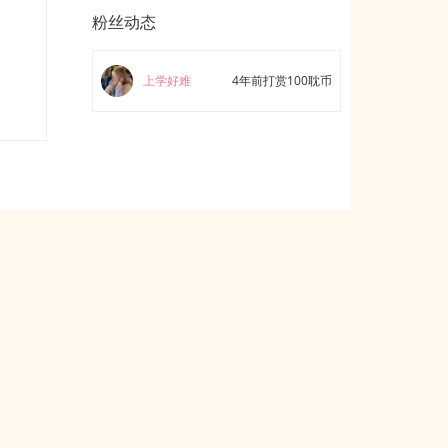
粉丝动态
上学好难
4年前打赏100耽币