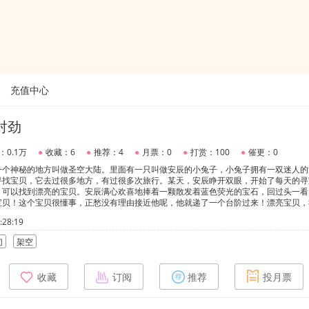
充值中心
对劲
：0.1万
●
收藏：6
●
推荐：4
●
月票：0
●
打赏：100
●
催更：0
一个神秘的地方叫做圣空大陆。里面有一只叫做安辰的小兔子，小兔子拥有一双迷人的
寻找宝贝，它去过很多地方，有过很多次旅行。某天，安辰睁开双眼，开始了每天的寻
，可以找到漂亮的宝贝。安辰满心欢喜地捧着一颗散发着蓝色荧光的宝石，回过头一看
宝贝！这个宝贝很懂事，正愁没有理由接近他呢，他就递了一个台阶过来！漂亮宝贝，
寻找了两天，只找到了一些普通药草。果然，星语石不是那么容易就能找到的。咦？旁
28:19
一个散发着蓝色荧光的星语石静静地躺在那儿，姜祺伸手欲取。没想被人捷足先登！只
兔！那可得想办法将人留在身边！星语石，我势在必得！【你是我命中的可遇不可求，谢谢你
幻
架空
猪吃虎攻×单纯可爱感情迟钝受】★作者是新手小白，第一次写，不喜勿喷★可以提意
更，可能不定期更新
收藏
订阅
推荐
投月票