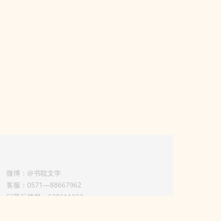
微博：@书耽文学
客服：0571—88667962
问题反馈群：630611933
版权业务联系人-淡风 QQ：
3614922414（加好友请备注合作来意）