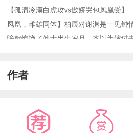
【孤清冷漠白虎攻vs傲娇哭包凤凰受】【
凤凰，雌雄同体】柏辰对谢渊是一见钟
眸就惊艳了他大半生岁月。本以为嫁过
暖，却不知白虎无心，一个个孤寂的夜
夜没落，白虎天族联手，爱慕千年的人
作者
族唯一的幸存者，他敛去往日的娇纵，
不愿再看他一眼。谢渊本以为会生活得
补偿逝去的年华，最后却只得到柏辰一句
吧……”『他们说，遇见一个人，既是恩