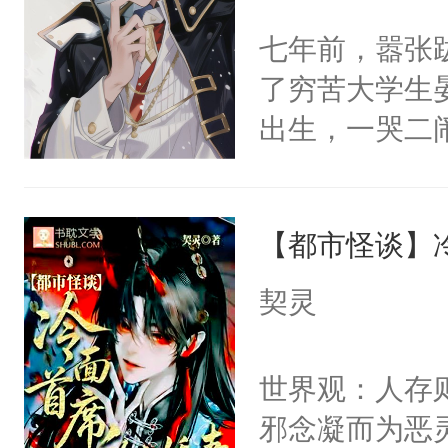
世界苟活十年。
前，抬手摸了
不出去啊……1
七年前，嚣张
句：“魂淡！”元
了穷苦大学生
血：可爱，想
出生，一哭二
阴恻恻的看着
段，最终赶跑
招惹我的，你
的正牌男朋友
点头：“你自
【都市怪谈】
斯野已然是咳
谁！”反正有
的大佬级人物
契灵
打工的！小世
发芽，晏斯野
码，泪水还没
走他乡的白月
世界观：人存
了！尼玛！到
我侬，恩爱甜
邪念凝而为恶