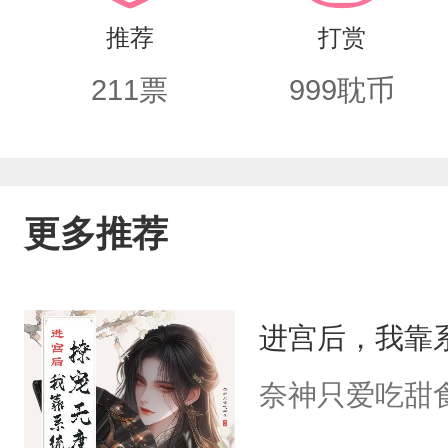
了是放过自己.』『初见是惊鸿一瞥，末
推荐
打赏
原谅你.』
211
票
999
耽币
更多推荐
进宫后，我靠
奈神只爱吃甜