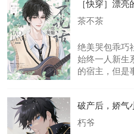
［快穿］漂亮
病，一个个的
宴：要不你跟
上了还是无动
茶不茶
来……“蛇蛇
力跟男主称兄
好，别人都想
间变脸背叛他
绝美哭包乖巧社
堂魔尊……行
的恶事他都对
始终一人新生
位，当日就抢
一个权力滔天
的宿主，但是
神偏执：不许
右男主又报复
个社恐小哭包
腿，把你锁在
个世界了。直
宿主，元宝只
有人养？还有
他说：【您需
破产后，娇气
你，打他一巴
种威胁手段没
年，存活下来
右脸欠踹$￥#
他是社恐，墨
朽爷
再说一遍。】
白嫩嫩一看就
哄：祖宗，求