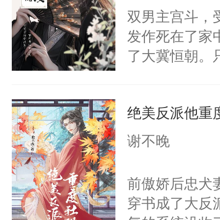
双男主宫斗，
发作死在了家
了大冀恒朝。
己的世界，并
王名为云胤，
绝美反派他重
惜被人暗害，
绝。主神知晓
谢不晚
顾云去到大冀
朝，一个从未
前傲娇后忠犬
为三种性别。
穿书成了大反
构与男子相同