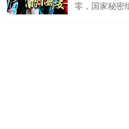
怕……磨光了
零，国家秘密
的池家小少爷
士，以武力、
斯野救病重的
界分三性：男
了晏斯野的世
子嗣）。盘龙
兮的工作服，
孤独成性，被
冷潮湿，臭烘
貌美送花郎，
膀上几十公斤
嘴硬心软、宠
星燃，跟我回家
他才发现：他的
氓，本体是全
来想逗逗人类
到油盐不进。