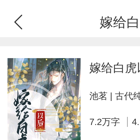
嫁给白
嫁给白虎
池茗 | 古代
7.2万字
4