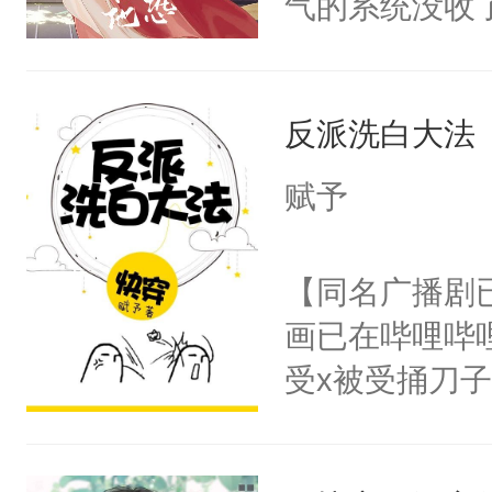
气的系统没收
了一颗红色的
成了没用的废
得不开始在后
说他可怜，却
人，最终坐上
反派洗白大法
用见人，因为
言神龙见首不
赋予
想见人。没有
名蛇蛇，跟人
【同名广播剧
不知道，那小
画已在哔哩哔
头，魔尊墨宴
受x被受捅刀
宴：柳折枝你
派，他的任务
飞魄散！第二
一位合适的男
们竟然欺负你