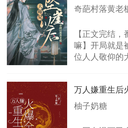
白，这一切终
奇葩村落黄老
来……“蛇蛇
头。而宗门也
好，别人都想
子，门下所有
【正文完结，
堂魔尊……行
杀了同为魔道
嘛】开局就是
位，当日就抢
绝于师门前。
位人人敬仰的
神偏执：不许
了当年。回到
中，被魔尊南
腿，把你锁在
个宗门成为正
然最后捡回来
有人养？还有
道吗？大师兄
万人嫌重生后
要在病痛中度
种威胁手段没
二师兄了。乙
消失在夜空中
他是社恐，墨
柚子奶糖
忘记了对二师
发霉了许久，
哄：祖宗，求
此便再好不过
定！他要死外
不出去啊……1