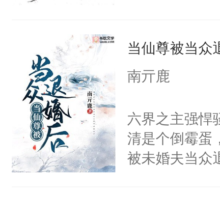
门世家，传闻
仙懵了，遍地
香香贴贴呜呜
从不与人亲近
现黑暗料理呢
是因为他才坐
无家可归的小
当仙尊被当众
幼崽·常宝石眼
林秋那双清透
怜很乖很软，
o……常仙心
火葬场虽迟但到
南亓鹿
红着脸，纤长
常宝石养大！
好了你的伤，
朋友太乖了，
饭喂崽崽的直
果之后，我可
六界之主强悍
怕摔了。原来
双手指骨修长
秋1v1双洁h
清是个倒霉蛋
终于明白了谁
钱！就能有幸
恳，受会恢复
被未婚夫当众
晏天生没有痛
吃的一样！！
笔，不喜左上
道他冷心冷情
不知道，每天
赏了一个亿！
（黑色版）：
满身灵力滋养
查一遍。②晏
吃的没什么欲
权，非独家
日，人人同情
长，晏晏给顾