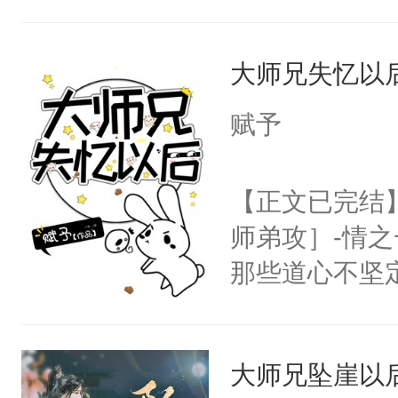
成了没用的废
说他可怜，却
大师兄失忆以
用见人，因为
言神龙见首不
赋予
想见人。没有
名蛇蛇，跟人
【正文已完结
不知道，那小
师弟攻］-情
头，魔尊墨宴
那些道心不坚
宴：柳折枝你
到了师弟，无
飞魄散！第二
甚至为此一念
们竟然欺负你
大师兄坠崖以
妄。当他看到
宴：要不你跟