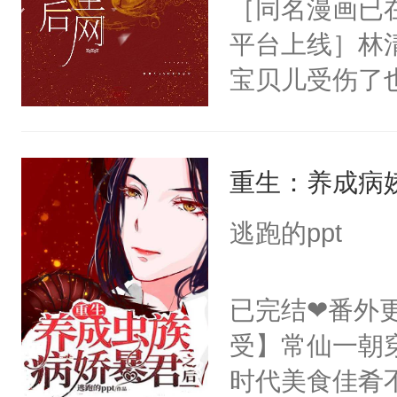
［同名漫画已
会给大师兄回
个被废的这么
平台上线］林
现言烬就站在
轮椅，从家里
宝贝儿受伤了
静。这一世，
的夜晚离家出
人全身上下都
只是师兄。-
快乐的风餐露
美人受x冷漠
情不比受少，
椅漂移，和野
重生：养成病
痛觉，哪怕受
才任由受自毁。
地的束林秋，
被渣男欺骗，
中有穿越者！
逃跑的ppt
了。那个男人
打，最终在一
不要吵架，友好
子贴贴。我见
他决定远离渣
已完结❤番外
魔尊南北寒被
上辈子在他临
受】常仙一朝
椅的男人给收
的商界大佬—
时代美食佳肴
体统！结果装