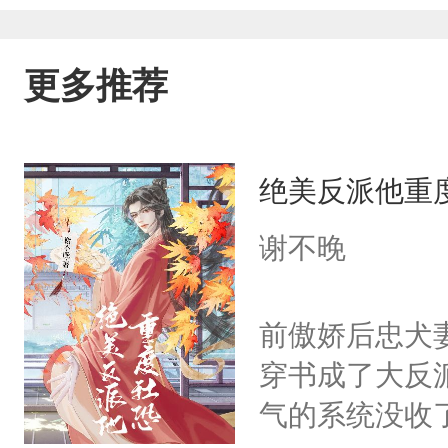
更多推荐
绝美反派他重
谢不晚
前傲娇后忠犬
穿书成了大反
气的系统没收