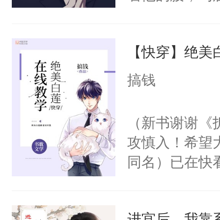
角落，捏着他
尝尝。”当红
【快穿】绝美
来，给老公亲
用力——为你
搞钱
糖专业户，不
（新书谢谢《
攻慎入！希望
同名）已在快
叭！】1V1
统界里面有个
进宫后，我靠