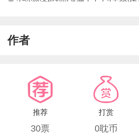
事？“沈奕泽你别过来啊！！！”(主cp)伪
肺omega受(副cp)占有欲超强师傅狼
次写文，就是突发奇想想写文，文笔不
作者
质，缘更！！
推荐
打赏
30
票
0
耽币