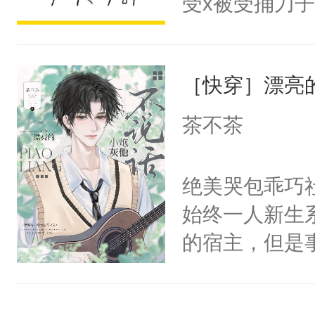
受x被受捅刀
宴：柳折枝你
派，他的任务
飞魄散！第二
一位合适的男
们竟然欺负你
［快穿］漂亮
病，一个个的
宴：要不你跟
上了还是无动
茶不茶
来……“蛇蛇
力跟男主称兄
好，别人都想
间变脸背叛他
绝美哭包乖巧社
堂魔尊……行
的恶事他都对
始终一人新生
位，当日就抢
一个权力滔天
的宿主，但是
神偏执：不许
右男主又报复
个社恐小哭包
腿，把你锁在
个世界了。直
宿主，元宝只
有人养？还有
他说：【您需