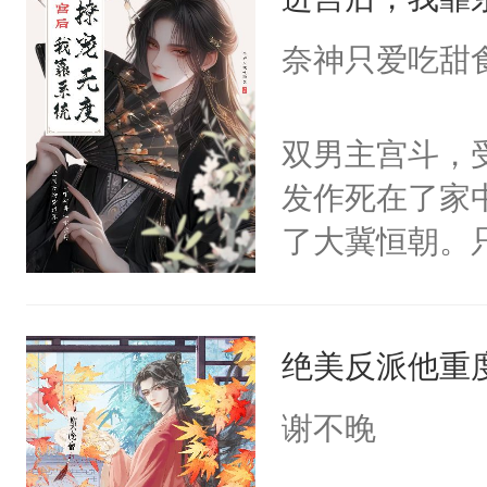
成为所有白莲
I，他们决定
奈神只爱吃甜
学子，莫之阳
莲花可不止有
双男主宫斗，
点脑袋，看着
发作死在了家
常见问题一：
了大冀恒朝。
教科书版：“
己的世界，并
样。”莫之阳
王名为云胤，
母的微笑：“
绝美反派他重
惜被人暗害，
留看着面前这
绝。主神知晓
谢不晚
人，突然醒悟
顾云去到大冀
问题二：废后