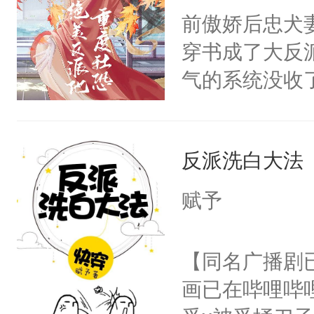
朝，一个从未
前傲娇后忠犬
卫天还没亮，
为三种性别。
穿书成了大反
腰：“陛下，
构与男子相同
气的系统没收
不好了！”“那
了一颗红色的
成了没用的废
扣到怀里，安
得不开始在后
说他可怜，却
顶替白莲花的
人，最终坐上
反派洗白大法
用见人，因为
小白莲：“嘤嘤
言神龙见首不
胡说，我没碰
赋予
想见人。没有
这是你舅妈，快
名蛇蛇，跟人
不愧是大佬，
【同名广播剧
不知道，那小
悉，嗷？这不
画已在哔哩哔
头，魔尊墨宴
可以先看仙帝