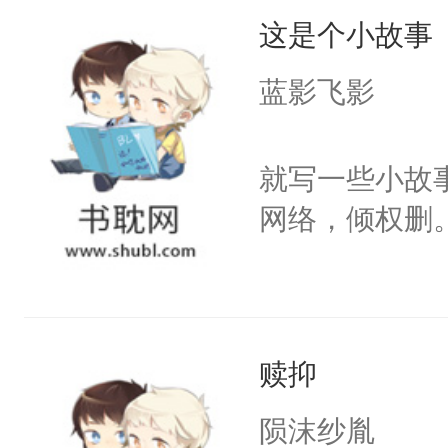
这是个小故事
蓝影飞影
就写一些小故
网络，倾权删
赎抑
陨沫纱胤