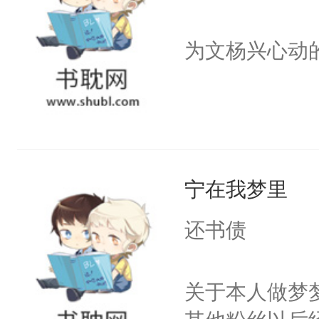
为文杨兴心动
宁在我梦里
还书债
关于本人做梦