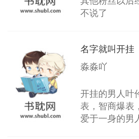
其他粉丝以后
不说了
名字就叫开挂
淼淼吖
开挂的男人叶
表，智商爆表
爱于一身的男
颜控，腹肌控