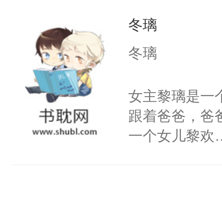
今没有叶伶他
冬璃
性格：骚，除
冬璃
女主黎璃是一
跟着爸爸，爸
一个女儿黎欢