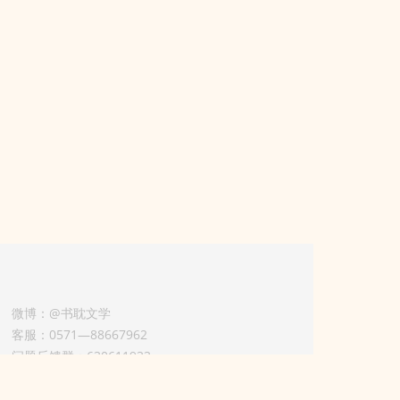
微博：@书耽文学
客服：0571—88667962
问题反馈群：630611933
版权业务联系人-淡风 QQ：
3614922414（加好友请备注合作来意）