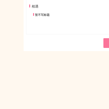
相遇
暂不写标题