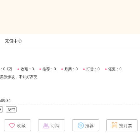
充值中心
：0.1万
●
收藏：3
●
推荐：0
●
月票：0
●
打赏：0
●
催更：0
…美强惨攻，不知好歹受
09:34
E
架空
收藏
订阅
推荐
投月票