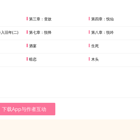
第三章：变故
第四章：悦仙
入旧年(二)
第七章：悦怿
第八章：悦吟
酒宴
生死
暗恋
木头
下载App与作者互动