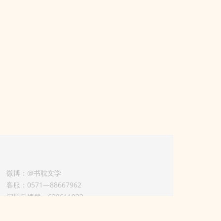
微博：@书耽文学
客服：0571—88667962
问题反馈群：630611933
版权业务联系人-淡风 QQ：
3614922414（加好友请备注合作来意）