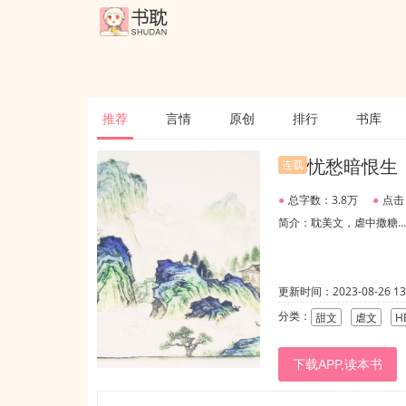
推荐
言情
原创
排行
书库
忧愁暗恨生
连载
●
总字数：3.8万
●
点击
简介：耽美文，虐中撒糖
更新时间：2023-08-26 13:
分类：
甜文
虐文
H
下载APP,读本书