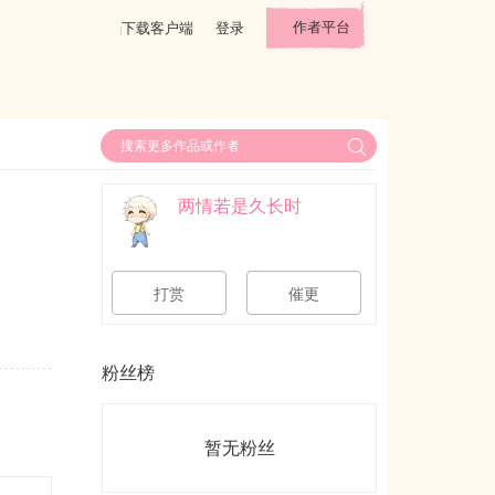
作者平台
下载客户端
登录
两情若是久长时
打赏
催更
粉丝榜
暂无粉丝