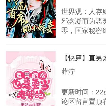
间变脸背叛他
不愧是大佬，
世界观：人存
的恶事他都对
悉，嗷？这不
邪念凝而为恶
一个权力滔天
可以先看仙帝
零，国家秘密
右男主又报复
士，以武力、
个世界了。直
界分三性：男
他说：【您需
【快穿】直男
子嗣）。盘龙
年，存活下来
孤独成性，被
薛泞
再说一遍。】
貌美送花郎，
世界苟活十年。
嘴硬心软、宠
更新时间：2
他才发现：他的
论区留言置顶