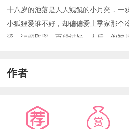
十八岁的池落是人人觊觎的小月亮，一
小狐狸爱谁不好，却偏偏爱上季家那个
涩，装媚取宠，百般讨好。人后，他被折
我不疼…”可就算这样，还是捂不热先生
了。他亲眼看着先生几乎把白月光宠化
作者
柔宠溺的一面，只是不屑于给他这种只
那些虎视眈眈的男人们逼到垃圾堆里，
人要接吗，季明轩不耐烦地摁下挂断。
剩一地血液，和小狐狸手机上没发出去