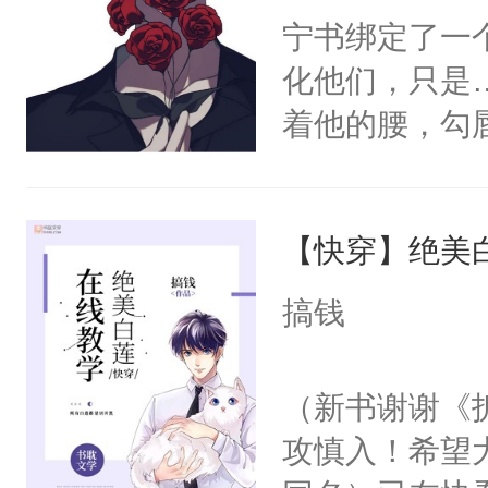
宁书绑定了一
化他们，只是
着他的腰，勾
角落，捏着他
尝尝。”当红
【快穿】绝美
来，给老公亲
用力——为你
搞钱
糖专业户，不
（新书谢谢《
攻慎入！希望