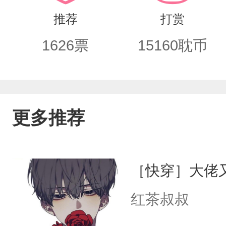
的找小狐狸，可是怎么都找不到。从此
推荐
打赏
的身后，一遍一遍唤他先生。..两年后
1626
票
15160
耽币
个醉了酒的男人，把他抵在床头，满眼血
开了他：“先生，我的一晚值千金，你付
白的脚丫抵着季明轩的肩窝，声线慵懒又迷
更多推荐
场，先虐后甜爽。小狐狸微万人迷属性
1v1,HE！【前肤白貌美万人迷不自知
［快穿］大佬
单箭头狂打脸攻】.封面来源于网络，侵
红茶叔叔