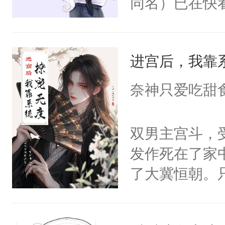
同名）已在快
叭！】1V1
统界里面有个
进宫后，我靠
成为所有白莲
I，他们决定
奈神只爱吃甜
学子，莫之阳
莲花可不止有
双男主宫斗，
点脑袋，看着
发作死在了家
常见问题一：
了大冀恒朝。
教科书版：“
己的世界，并
样。”莫之阳
王名为云胤，
母的微笑：“