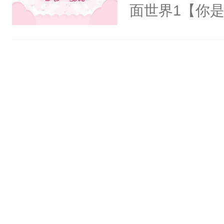
氓，本体是全
面世界1【你
来想逗逗人类
长大的竹马，
到油盐不进。
抢了你要给竹
本来只想成家
入住你家，愤
只对他温柔。
在转学生手上
至恶鬼神×冷
2【你是从大
善；他是冷，
学生，为了追
只为你，守尽
想到，青梅第
你，才拥有家
舍友，你暗搓
人×最强鬼神
不懂方言，你
者文风写实派
诉对方是夸赞
奇的宝子们误