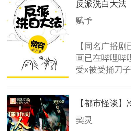
反派洗白大法
惜被人暗害，
留看着面前这
绝。主神知晓
赋予
人，突然醒悟
顾云去到大冀
问题二：废后
朝，一个从未
【同名广播剧
卫天还没亮，
为三种性别。
画已在哔哩哔
腰：“陛下，
构与男子相同
受x被受捅刀
不好了！”“那
了一颗红色的
派，他的任务
扣到怀里，安
得不开始在后
一位合适的男
顶替白莲花的
人，最终坐上
【都市怪谈】
病，一个个的
小白莲：“嘤嘤
上了还是无动
胡说，我没碰
契灵
力跟男主称兄
这是你舅妈，快