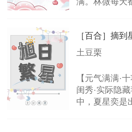
满。林微每天
渣虐白莲QWQ】
一天，反派再
反派吗？这明明
［百合］摘到
微身后一凉，
结，“不要这
土豆栗
她的手，避免
吧。阎融×林
【元气满满·十
受
闺秀·实际隐
中，夏星奕是
扬起恰到好处
父母的眼中，