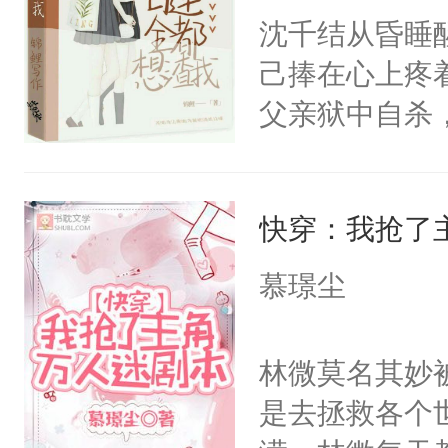
子吧（可她的
沈千结从昏睡
又发作了，大
己捧在心上疼
我，还掐我，
父亲狱中自杀
高在上的大小
一个和她长的
快穿：我抢了
结改名换姓，
日恋人的脸。
慕璟尘
体质，所爱上
一天，她受不
林微莫名其妙
上了人渣的皮
是去拯救各个
比，到底谁更