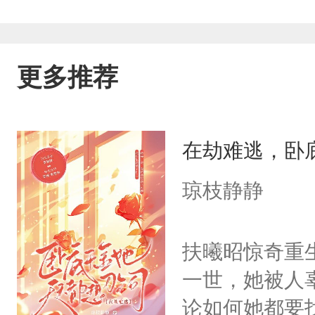
更多推荐
在劫难逃，卧
琼枝静静
扶曦昭惊奇重
一世，她被人
论如何她都要