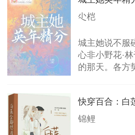
负这种看起来
原本无波的声
的“瓷娃娃”
尐桤
丽梅色:“……
决定绕着优等
服装造梦助理
场，她亲眼目
城主她说不服
是要杀不死你
友，正涎着脸
心非小野花·
交织的邂逅，
眸光骤然一冷
的那天。各方
序幕。
凡：？尘土微
处于下风、所
手，仿佛掸掉
去领导者，不
女朋友———
快穿百合：白
开枪镇场“都不
恋爱）
药”的精分小
锦鲤
以前版——苏