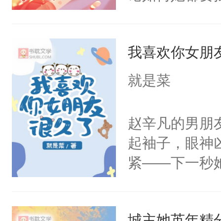
代价，报仇雪
装集团做卧底
我喜欢你女朋
人注意。现代
过梦境解决问
就是菜
境，似乎知道
冷，她也咬牙
赵辛凡的男朋
仇人没先找到
起袖子，眼神
为家常便饭。
紧——下一秒
次魔鬼般的冲
打架？万一划
一惊醒，她按
值当！她赵辛
的光:“这个世
城主她英年精