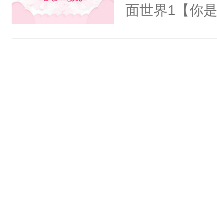
清倚在美人榻
面世界1【你
老等死中，勿
长大的竹马，
开启了帮死敌
抢了你要给竹
修为恢复后与
入住你家，愤
喝，你直接弄
在转学生手上
敌喝药。重妄
2【你是从大
懒！沈云清：
学生，为了追
魔尊开始亲自
想到，青梅第
来……重妄：
舍友，你暗搓
双修更快。沈
不懂方言，你
找打！重妄放
诉对方是夸赞
感还好，你不