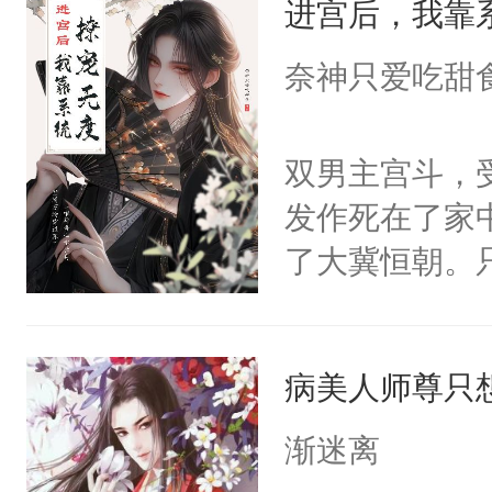
进宫后，我靠
你，打他一巴
留看着面前这
右脸欠踹$￥#
奈神只爱吃甜
人，突然醒悟
白嫩嫩一看就
问题二：废后
前，抬手摸了
双男主宫斗，
卫天还没亮，
句：“魂淡！”元
发作死在了家
腰：“陛下，
血：可爱，想
了大冀恒朝。
不好了！”“那
阴恻恻的看着
己的世界，并
扣到怀里，安
招惹我的，你
王名为云胤，
顶替白莲花的
点头：“你自
病美人师尊只
惜被人暗害，
小白莲：“嘤嘤
谁！”反正有
绝。主神知晓
胡说，我没碰
渐迷离
打工的！小世
顾云去到大冀
这是你舅妈，快