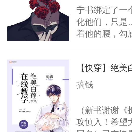
宁书绑定了一
化他们，只是
着他的腰，勾
角落，捏着他
尝尝。”当红
【快穿】绝美
来，给老公亲
用力——为你
搞钱
糖专业户，不
（新书谢谢《
攻慎入！希望