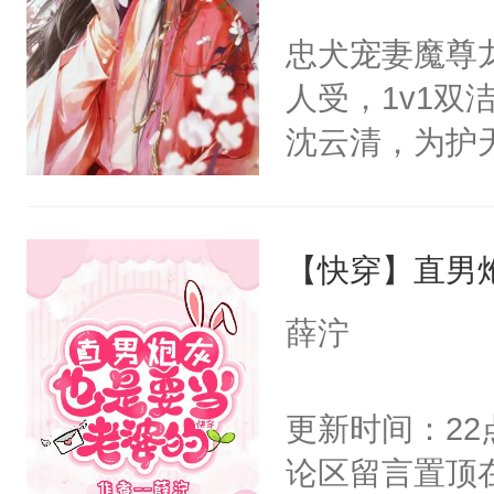
码，泪水还没
朝，一个从未
不愧是大佬，
忠犬宠妻魔尊
了！尼玛！到
为三种性别。
悉，嗷？这不
人受，1v1
构与男子相同
可以先看仙帝
沈云清，为护
了一颗红色的
封印，昔日爱
得不开始在后
自己知道，他
人，最终坐上
【快穿】直男
其是纯金色的
的逆鳞，决战
薛泞
后重妄苏醒上
逆鳞还亲了一
更新时间：2
堂正正再战一
论区留言置顶