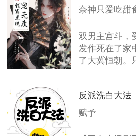
I，他们决定
奈神只爱吃甜
学子，莫之阳
莲花可不止有
双男主宫斗，
点脑袋，看着
发作死在了家
常见问题一：
了大冀恒朝。
教科书版：“
己的世界，并
样。”莫之阳
王名为云胤，
母的微笑：“
反派洗白大法
惜被人暗害，
留看着面前这
绝。主神知晓
赋予
人，突然醒悟
顾云去到大冀
问题二：废后
朝，一个从未