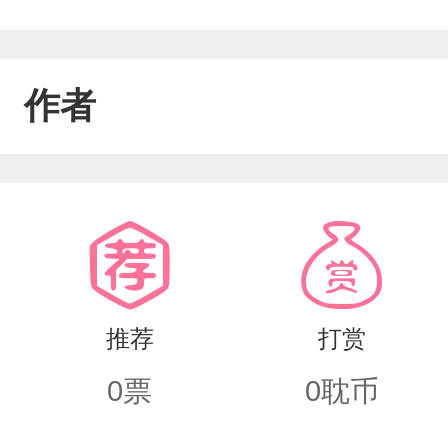
作者
推荐
打赏
0
票
0
耽币