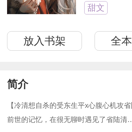
甜文
放入书架
全本
简介
【冷清想自杀的受东生平x心腹心机攻
前世的记忆，在很无聊时遇见了省陆清