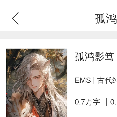
孤鸿
孤鸿影笃
EMS | 古
0.7万字
0