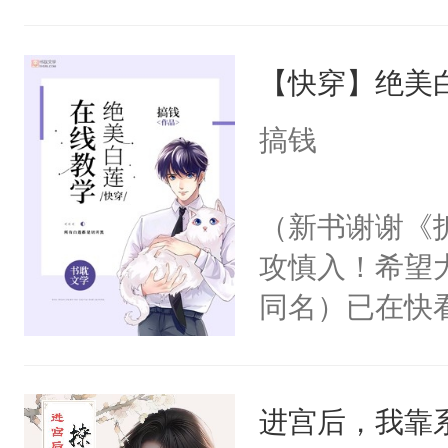
角落，捏着他
尝尝。”当红
【快穿】绝美
来，给老公亲
用力——为你
搞钱
糖专业户，不
（新书谢谢《
攻慎入！希望
同名）已在快
叭！】1V1
统界里面有个
进宫后，我靠
成为所有白莲