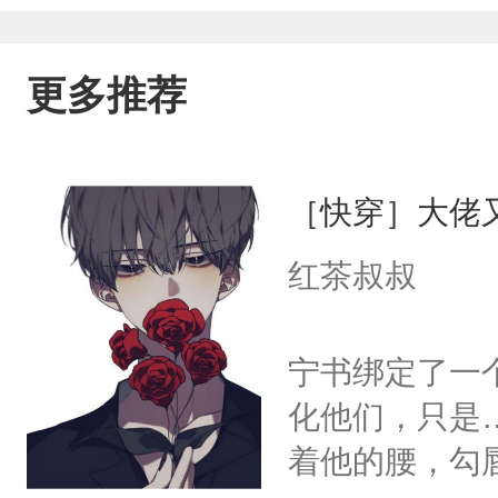
更多推荐
［快穿］大佬
红茶叔叔
宁书绑定了一
化他们，只是
着他的腰，勾