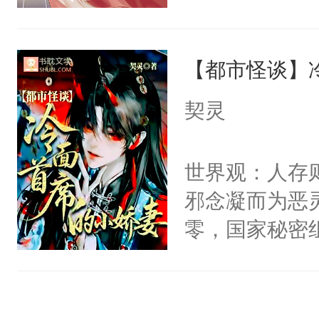
右男主又报复
成了没用的废
个世界了。直
说他可怜，却
他说：【您需
【都市怪谈】
用见人，因为
年，存活下来
言神龙见首不
契灵
再说一遍。】
想见人。没有
世界苟活十年。
名蛇蛇，跟人
世界观：人存
不知道，那小
邪念凝而为恶
头，魔尊墨宴
零，国家秘密
宴：柳折枝你
士，以武力、
飞魄散！第二
界分三性：男
们竟然欺负你
子嗣）。盘龙