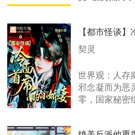
派，他的任务
一位合适的男
【都市怪谈】
病，一个个的
上了还是无动
契灵
力跟男主称兄
间变脸背叛他
世界观：人存
的恶事他都对
邪念凝而为恶
一个权力滔天
零，国家秘密
右男主又报复
士，以武力、
个世界了。直
界分三性：男
他说：【您需
绝美反派他重