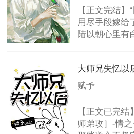
名蛇蛇，跟人
【正文完结】
只为你，守尽
不知道，那小
用尽手段嫁给了
你，才拥有家
头，魔尊墨宴
陆以朝心里有
人×最强鬼神
宴：柳折枝你
星。强迫也好
者文风写实派
飞魄散！第二
们人前恩爱甜
奇的宝子们误
们竟然欺负你
大师兄失忆以
情，他以为，
宴：要不你跟
夜祁砚清缩在
赋予
来……“蛇蛇
乐。”陆以朝
好，别人都想
了。”祁砚清
【正文已完结
堂魔尊……行
死。”.祁砚
师弟攻］-情
位，当日就抢
什么不能是他