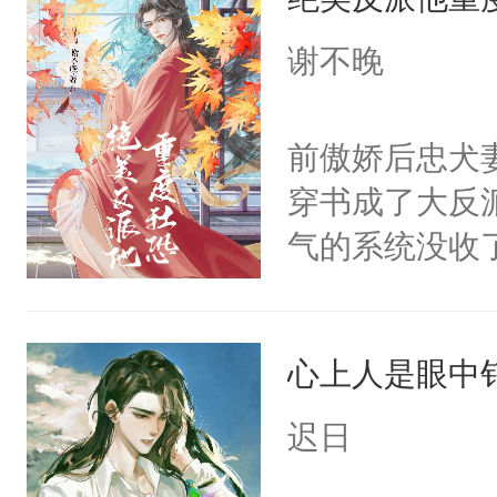
子嗣）。盘龙
年，存活下来
孤独成性，被
谢不晚
再说一遍。】
貌美送花郎，
世界苟活十年。
嘴硬心软、宠
前傲娇后忠犬
他才发现：他的
穿书成了大反
氓，本体是全
气的系统没收
来想逗逗人类
成了没用的废
到油盐不进。
说他可怜，却
本来只想成家
心上人是眼中钉
用见人，因为
只对他温柔。
言神龙见首不
迟日
至恶鬼神×冷
想见人。没有
善；他是冷，