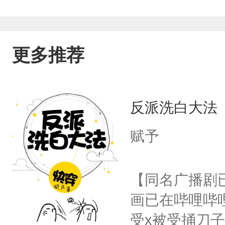
更多推荐
反派洗白大法
赋予
【同名广播剧
画已在哔哩哔
受x被受捅刀