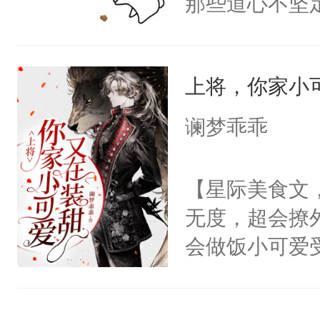
那些道心不坚
神偏执：不许
次死都不想输
到了师弟，无
腿，把你锁在
绑在同一根绳
甚至为此一念
有人养？还有
谁？”“楚星你
上将，你家小
妄。当他看到
种威胁手段没
以朝的注视，
白，这一切终
他是社恐，墨
谰梦乖乖
了，最后一次对
头。而宗门也
哄：祖宗，求
砚清被找到的
子，门下所有
不出去啊……1
【星际美食文
塞。陆以朝痛
杀了同为魔道
无度，超会撩
以朝啊，我来
绝于师门前。
会做饭小可爱
距，抓着乱糟
了当年。回到
胆狂徒？还不
都不要我了，
个宗门成为正
的雪白耳朵，
我……”——
道吗？大师兄