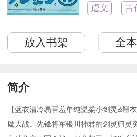
虐文
古
放入书架
全本
简介
【蓝衣清冷易害羞单纯温柔小剑灵&黑衣
魔大战。先锋将军银川神君的剑灵归灵