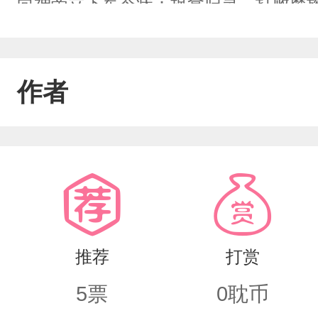
向神帝立下军令状：捉拿归灵，打败魔
并派开明兽监守，永世不能出世...然而
【作者简介废，看正文，不喜勿喷。】
作者
推荐
打赏
5
票
0
耽币