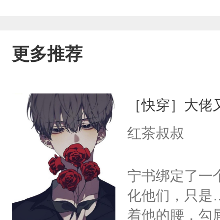
更多推荐
［快穿］大佬
红茶叔叔
宁书绑定了一
化他们，只是
着他的腰，勾