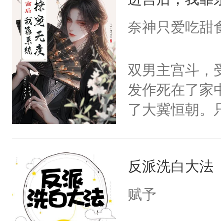
成为所有白莲
I，他们决定
奈神只爱吃甜
学子，莫之阳
莲花可不止有
双男主宫斗，
点脑袋，看着
发作死在了家
常见问题一：
了大冀恒朝。
教科书版：“
己的世界，并
样。”莫之阳
王名为云胤，
母的微笑：“
反派洗白大法
惜被人暗害，
留看着面前这
绝。主神知晓
赋予
人，突然醒悟
顾云去到大冀
问题二：废后