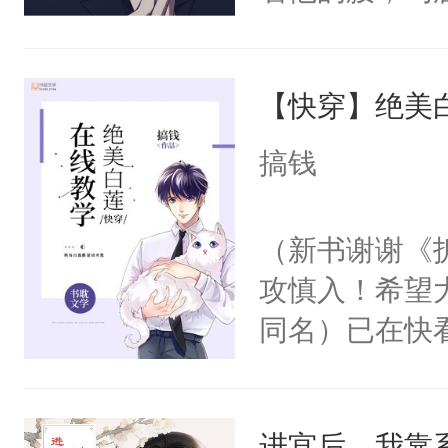
角落，捏着他
尝尝。”当红
【快穿】绝美
来，给老公亲
用力——为你
搞钱
糖专业户，不
（新书谢谢《
攻慎入！希望
同名）已在快
叭！】1V1
统界里面有个
进宫后，我靠