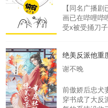
朝，一个从未
【同名广播剧
卫天还没亮，
为三种性别。
画已在哔哩哔
腰：“陛下，
构与男子相同
受x被受捅刀
不好了！”“那
了一颗红色的
派，他的任务
扣到怀里，安
得不开始在后
一位合适的男
顶替白莲花的
人，最终坐上
绝美反派他重
病，一个个的
小白莲：“嘤嘤
上了还是无动
胡说，我没碰
谢不晚
力跟男主称兄
这是你舅妈，快
间变脸背叛他
不愧是大佬，
前傲娇后忠犬
的恶事他都对
悉，嗷？这不
穿书成了大反
一个权力滔天
可以先看仙帝