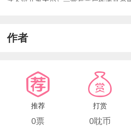
字不过几率太少）一章写完后作者是否
想写。主写耽文，每章的人物性格应该
证。偶尔会写一些同人文（ps：作者本
作者
看的，所以看你喜欢的就行了）本人文
推荐
打赏
0
票
0
耽币