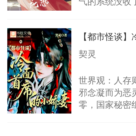
气的系统没收
右男主又报复
成了没用的废
个世界了。直
说他可怜，却
他说：【您需
【都市怪谈】
用见人，因为
年，存活下来
言神龙见首不
契灵
再说一遍。】
想见人。没有
世界苟活十年。
名蛇蛇，跟人
世界观：人存
不知道，那小
邪念凝而为恶
头，魔尊墨宴
零，国家秘密
宴：柳折枝你
士，以武力、
飞魄散！第二
界分三性：男
们竟然欺负你