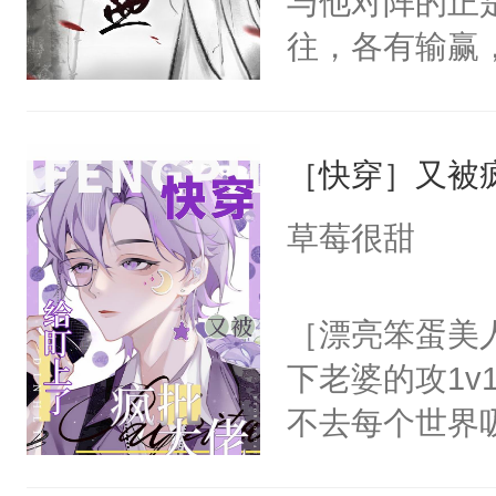
与他对阵的正
呵。后来——
往，各有输赢
里:“宝贝，
人愿，景殊这
我都可以给你
敌国细作一事
徒弟的手，步
［快穿］又被
送到敌国用来
边，你哪里也
室。北邺太子
草莓很甜
郁白的下巴将
愿，合起来就
让同学们看到
将人扫地出门
［漂亮笨蛋美
人压在马棚闷
已亲密地要共
下老婆的攻1v
狂，“你跑不
之又玄。他曾
不去每个世界
亲一亲你。”…
他折腰。但景
容颜无处遮掩
手，大反派们
的心性与气节