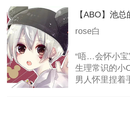
咬着不放。-
笑。高明的猎
也要踩着刀尖
【ABO】池总
从闻家讨回去
上说不要，心里就
死不屈。……
背，眼里是致
多就是伪强制
rose白
后期忠犬太子
我的妻子，什
证，入股不亏
南：全文架空
离开。”-骨
“唔…会怀小
he。
秘密，低声笑
生理常识的小O
原来是在偷我
男人怀里捏着
的孩子，才能
软的Omega
他搂在怀中，
宝，年年想怀
控了一切，眼
年，一个随时可
哪里跑？不乖
信息素的娇软顶