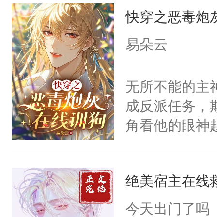
快穿之恶毒炮
来，给老公亲
用力——为你
易朵云
糖专业户，不
无所不能的主
成反派任务，
角看他的眼神
只为了让小主
为了给娇气小
绝美宿主在线
后，竟然是为
拥住了日思夜
今天出门了吗