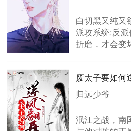
白切黑又纯又
派攻系统:反
折磨，才会变
郁白:好的，
反派就在你旁
废太子要如何
缓行驶在柏油
郁白淡漠的收
归远少爷
的背包，纤弱
立的小白杨站
泯江之战，南
后。系统:好