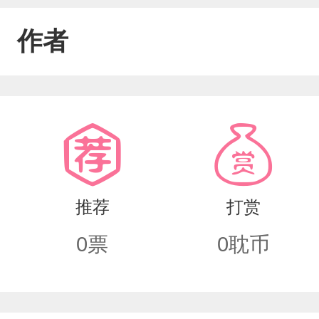
作者
推荐
打赏
0
票
0
耽币