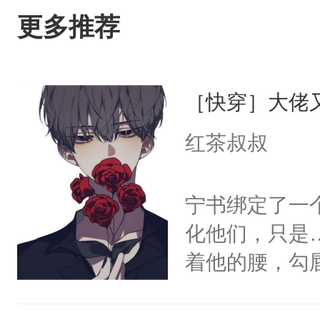
更多推荐
［快穿］大佬
红茶叔叔
宁书绑定了一
化他们，只是
着他的腰，勾
角落，捏着他
尝尝。”当红