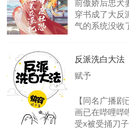
前傲娇后忠犬
卫天还没亮，
为三种性别。
穿书成了大反
腰：“陛下，
构与男子相同
气的系统没收
不好了！”“那
了一颗红色的
成了没用的废
扣到怀里，安
得不开始在后
说他可怜，却
顶替白莲花的
人，最终坐上
反派洗白大法
用见人，因为
小白莲：“嘤嘤
言神龙见首不
胡说，我没碰
赋予
想见人。没有
这是你舅妈，快
名蛇蛇，跟人
不愧是大佬，
【同名广播剧
不知道，那小
悉，嗷？这不
画已在哔哩哔
头，魔尊墨宴
可以先看仙帝
受x被受捅刀