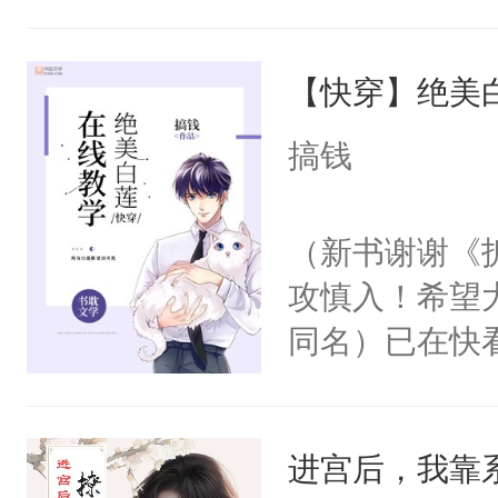
角落，捏着他
尝尝。”当红
【快穿】绝美
来，给老公亲
用力——为你
搞钱
糖专业户，不
（新书谢谢《
攻慎入！希望
同名）已在快
叭！】1V1
统界里面有个
进宫后，我靠
成为所有白莲