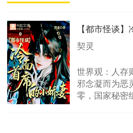
宴：柳折枝你
派，他的任务
飞魄散！第二
一位合适的男
们竟然欺负你
【都市怪谈】
病，一个个的
宴：要不你跟
上了还是无动
契灵
来……“蛇蛇
力跟男主称兄
好，别人都想
间变脸背叛他
世界观：人存
堂魔尊……行
的恶事他都对
邪念凝而为恶
位，当日就抢
一个权力滔天
零，国家秘密
神偏执：不许
右男主又报复
士，以武力、
腿，把你锁在
个世界了。直
界分三性：男
有人养？还有
他说：【您需
子嗣）。盘龙
种威胁手段没