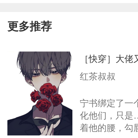
更多推荐
［快穿］大佬
红茶叔叔
宁书绑定了一
化他们，只是
着他的腰，勾