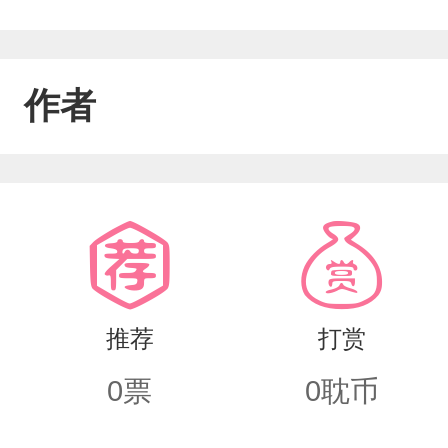
作者
推荐
打赏
0
票
0
耽币