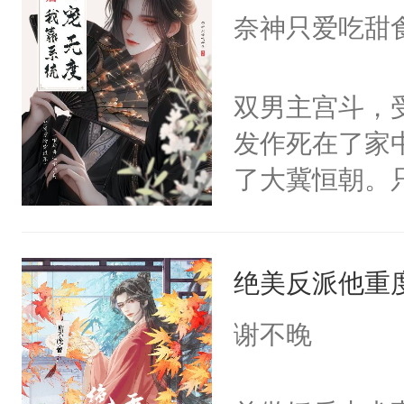
I，他们决定
奈神只爱吃甜
学子，莫之阳
莲花可不止有
双男主宫斗，
点脑袋，看着
发作死在了家
常见问题一：
了大冀恒朝。
教科书版：“
己的世界，并
样。”莫之阳
王名为云胤，
母的微笑：“
绝美反派他重
惜被人暗害，
留看着面前这
绝。主神知晓
谢不晚
人，突然醒悟
顾云去到大冀
问题二：废后
朝，一个从未