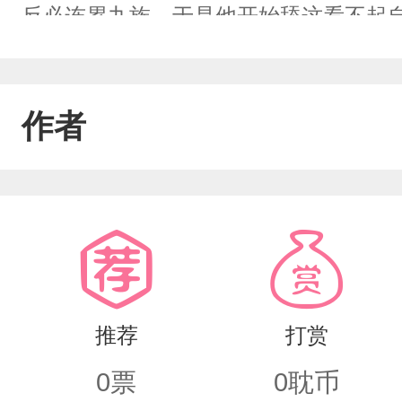
反必连累九族。于是他开始舔这看不起
往西，自己处处小心，却有一个专门坑
如何努力却换不得皇帝的信任他主动请
作者
这时皇上突然出现抓着他的手问他：“你
推荐
打赏
0
票
0
耽币