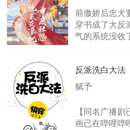
问题二：废后
朝，一个从未
前傲娇后忠犬
卫天还没亮，
为三种性别。
穿书成了大反
腰：“陛下，
构与男子相同
气的系统没收
不好了！”“那
了一颗红色的
成了没用的废
扣到怀里，安
得不开始在后
说他可怜，却
顶替白莲花的
人，最终坐上
反派洗白大法
用见人，因为
小白莲：“嘤嘤
言神龙见首不
胡说，我没碰
赋予
想见人。没有
这是你舅妈，快
名蛇蛇，跟人
不愧是大佬，
【同名广播剧
不知道，那小
悉，嗷？这不
画已在哔哩哔
头，魔尊墨宴
可以先看仙帝