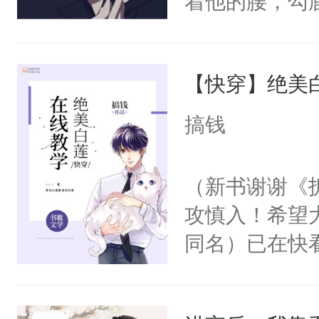
着他的腰，勾
角落，捏着他
尝尝。”当红
【快穿】绝美
来，给老公亲
用力——为你
搞钱
糖专业户，不
（新书谢谢《
攻慎入！希望
同名）已在快
叭！】1V1
统界里面有个