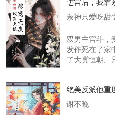
进宫后，我靠
成为所有白莲
I，他们决定
奈神只爱吃甜
学子，莫之阳
莲花可不止有
双男主宫斗，
点脑袋，看着
发作死在了家
常见问题一：
了大冀恒朝。
教科书版：“
己的世界，并
样。”莫之阳
王名为云胤，
母的微笑：“
绝美反派他重
惜被人暗害，
留看着面前这
绝。主神知晓
谢不晚
人，突然醒悟
顾云去到大冀