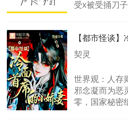
受x被受捅刀
宴：柳折枝你
派，他的任务
飞魄散！第二
一位合适的男
们竟然欺负你
【都市怪谈】
病，一个个的
宴：要不你跟
上了还是无动
契灵
来……“蛇蛇
力跟男主称兄
好，别人都想
间变脸背叛他
世界观：人存
堂魔尊……行
的恶事他都对
邪念凝而为恶
位，当日就抢
一个权力滔天
零，国家秘密
神偏执：不许
右男主又报复
士，以武力、
腿，把你锁在
个世界了。直
界分三性：男
有人养？还有