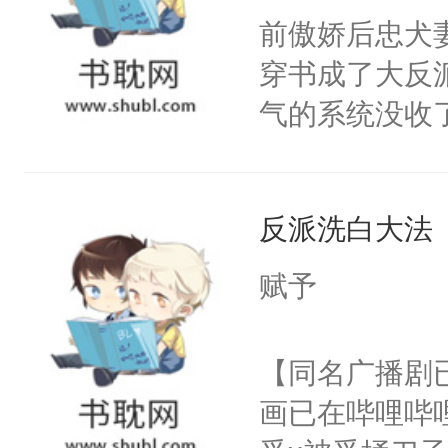
朝，一个从未
前傲娇后忠犬
卫天还没亮，
为三种性别。
穿书成了大反
腰：“陛下，
构与男子相同
气的系统没收
不好了！”“那
了一颗红色的
成了没用的废
扣到怀里，安
得不开始在后
说他可怜，却
顶替白莲花的
人，最终坐上
反派洗白大法
用见人，因为
小白莲：“嘤嘤
言神龙见首不
胡说，我没碰
赋予
想见人。没有
这是你舅妈，快
名蛇蛇，跟人
不愧是大佬，
【同名广播剧
不知道，那小
悉，嗷？这不
画已在哔哩哔
头，魔尊墨宴
可以先看仙帝