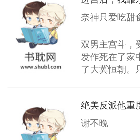
成为所有白莲
I，他们决定
奈神只爱吃甜
学子，莫之阳
莲花可不止有
双男主宫斗，
点脑袋，看着
发作死在了家
常见问题一：
了大冀恒朝。
教科书版：“
己的世界，并
样。”莫之阳
王名为云胤，
母的微笑：“
绝美反派他重
惜被人暗害，
留看着面前这
绝。主神知晓
谢不晚
人，突然醒悟
顾云去到大冀
问题二：废后