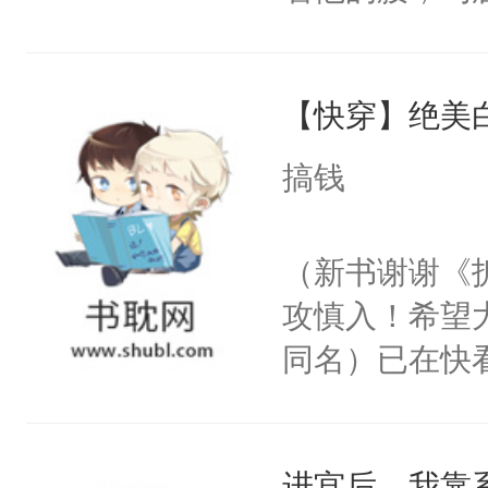
角落，捏着他
尝尝。”当红
【快穿】绝美
来，给老公亲
用力——为你
搞钱
糖专业户，不
（新书谢谢《
攻慎入！希望
同名）已在快
叭！】1V1
统界里面有个
进宫后，我靠