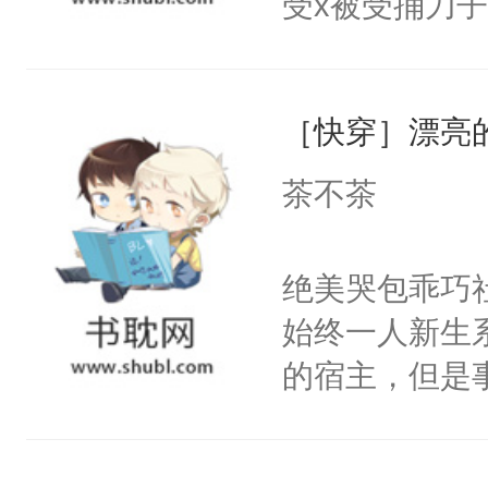
受x被受捅刀
宴：柳折枝你
派，他的任务
飞魄散！第二
一位合适的男
们竟然欺负你
［快穿］漂亮
病，一个个的
宴：要不你跟
上了还是无动
茶不茶
来……“蛇蛇
力跟男主称兄
好，别人都想
间变脸背叛他
绝美哭包乖巧社
堂魔尊……行
的恶事他都对
始终一人新生
位，当日就抢
一个权力滔天
的宿主，但是
神偏执：不许
右男主又报复
个社恐小哭包
腿，把你锁在
个世界了。直
宿主，元宝只
有人养？还有
他说：【您需