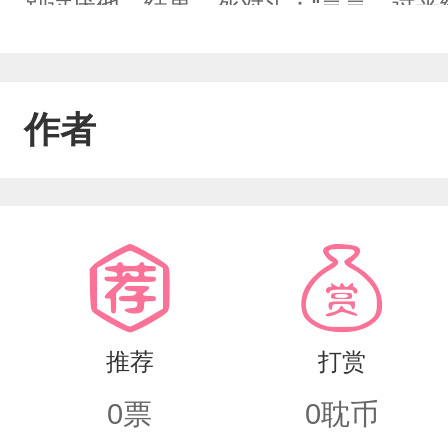
别讨厌他，结果…死对头：“言言，过来给
言，我想要再和你有个女儿…”温言：震惊
了沉思…
作者
推荐
打赏
0
票
0
耽币