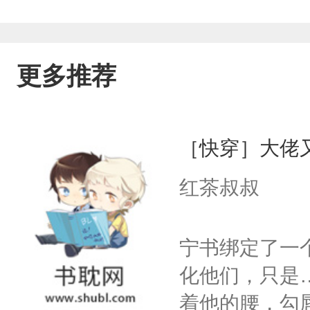
更多推荐
［快穿］大佬
红茶叔叔
宁书绑定了一
化他们，只是
着他的腰，勾