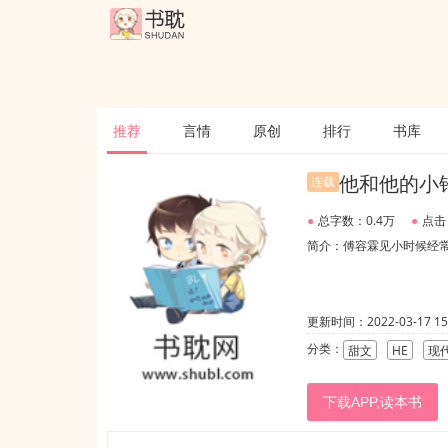
推荐
言情
原创
排行
书库
他和他的小
连载
●
总字数：0.4万
●
点击
简介：傅容霖见小时候经
更新时间：2022-03-17 15:
分类：
甜文
HE
现
下载APP,读本书