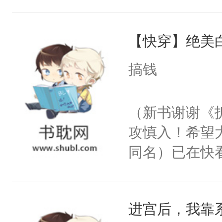
角落，捏着他
尝尝。”当红
【快穿】绝美
来，给老公亲
用力——为你
搞钱
糖专业户，不
（新书谢谢《
攻慎入！希望
同名）已在快
叭！】1V1
统界里面有个
进宫后，我靠
成为所有白莲