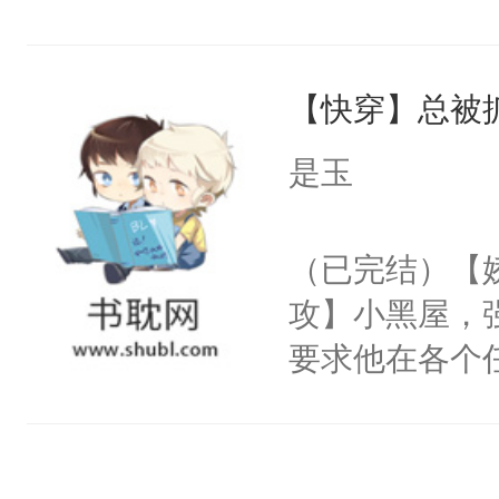
右男主又报复
士，以武力、
个世界了。直
界分三性：男
他说：【您需
【快穿】总被
子嗣）。盘龙
年，存活下来
孤独成性，被
是玉
再说一遍。】
貌美送花郎，
世界苟活十年。
嘴硬心软、宠
（已完结）【
他才发现：他的
攻】小黑屋，
氓，本体是全
要求他在各个
来想逗逗人类
世界，他任务
到油盐不进。
对劲……患有
本来只想成家
床上搂抱住他