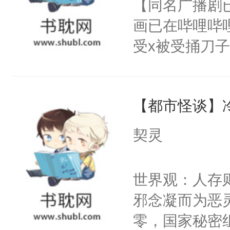
【同名广播剧
卫天还没亮，
为三种性别。
画已在哔哩哔
腰：“陛下，
构与男子相同
受x被受捅刀
不好了！”“那
了一颗红色的
派，他的任务
扣到怀里，安
得不开始在后
一位合适的男
顶替白莲花的
人，最终坐上
【都市怪谈】
病，一个个的
小白莲：“嘤嘤
上了还是无动
胡说，我没碰
契灵
力跟男主称兄
这是你舅妈，快
间变脸背叛他
不愧是大佬，
世界观：人存
的恶事他都对
悉，嗷？这不
邪念凝而为恶
一个权力滔天
可以先看仙帝
零，国家秘密