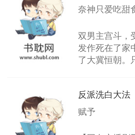
I，他们决定
奈神只爱吃甜
学子，莫之阳
莲花可不止有
双男主宫斗，
点脑袋，看着
发作死在了家
常见问题一：
了大冀恒朝。
教科书版：“
己的世界，并
样。”莫之阳
王名为云胤，
母的微笑：“
反派洗白大法
惜被人暗害，
留看着面前这
绝。主神知晓
赋予
人，突然醒悟
顾云去到大冀
问题二：废后
朝，一个从未