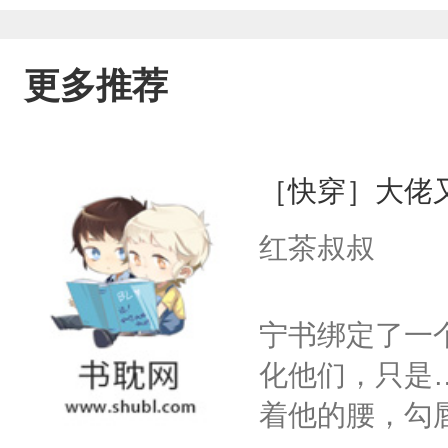
更多推荐
［快穿］大佬
红茶叔叔
宁书绑定了一
化他们，只是
着他的腰，勾