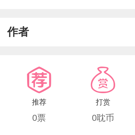
作者
推荐
打赏
0
票
0
耽币