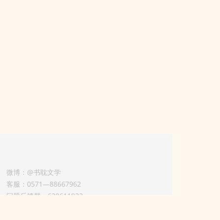
微博：@书耽文学
客服：0571—88667962
问题反馈群：630611933
版权业务联系人-淡风 QQ：
3614922414（加好友请备注合作来意）