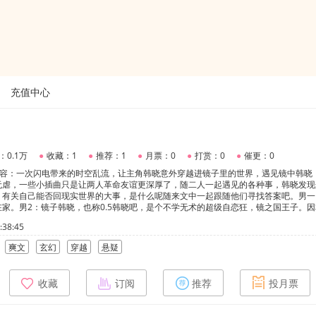
充值中心
：0.1万
●
收藏：1
●
推荐：1
●
月票：0
●
打赏：0
●
催更：0
内容：一次闪电带来的时空乱流，让主角韩晓意外穿越进镜子里的世界，遇见镜中韩晓
无虐，一些小插曲只是让两人革命友谊更深厚了，随二人一起遇见的各种事，韩晓发现
，有关自己能否回现实世界的大事，是什么呢随来文中一起跟随他们寻找答案吧。男一
家。男2：镜子韩晓，也称0.5韩晓吧，是个不学无术的超级自恋狂，镜之国王子。
1.5韩晓焰保护自己，但他们自身至今不知道另一位的存在。
38:45
爽文
玄幻
穿越
悬疑
收藏
订阅
推荐
投月票