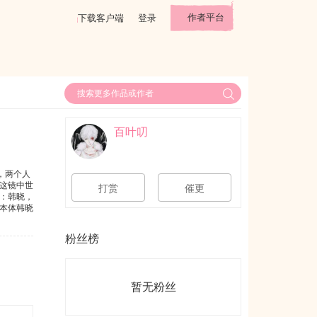
作者平台
下载客户端
登录
百叶叨
，两个人
这镜中世
打赏
催更
：韩晓，
因本体韩晓
粉丝榜
暂无粉丝