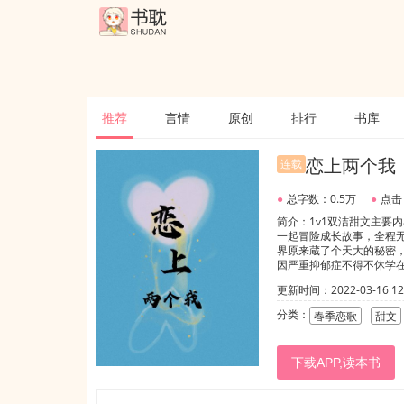
推荐
言情
原创
排行
书库
恋上两个我
连载
●
总字数：0.5万
●
点击
简介：1v1双洁甜文主要
一起冒险成长故事，全程
界原来蔵了个天大的秘密
因严重抑郁症不得不休学在
性格缺陷，镜子韩晓分化出
更新时间：2022-03-16 12:
分类：
春季恋歌
甜文
下载APP,读本书