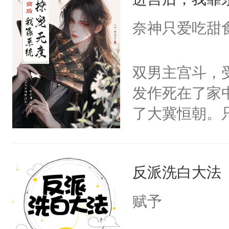
成为所有白莲
I，他们决定
奈神只爱吃甜
学子，莫之阳
莲花可不止有
双男主宫斗，
点脑袋，看着
发作死在了家
常见问题一：
了大冀恒朝。
教科书版：“
己的世界，并
样。”莫之阳
王名为云胤，
母的微笑：“
反派洗白大法
惜被人暗害，
留看着面前这
绝。主神知晓
赋予
人，突然醒悟
顾云去到大冀
问题二：废后