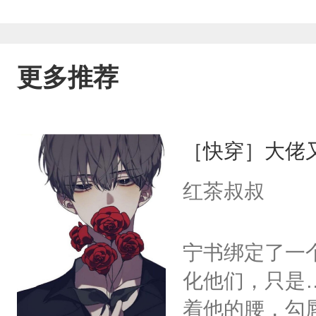
更多推荐
［快穿］大佬
红茶叔叔
宁书绑定了一
化他们，只是
着他的腰，勾