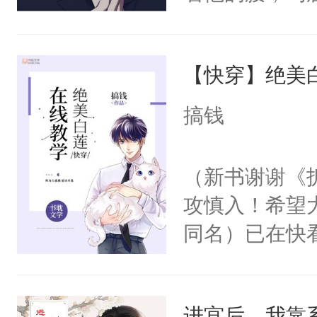
角落，捏着他
尝尝。”当红
【快穿】绝美
来，给老公亲
用力——为你
搞钱
糖专业户，不
（新书谢谢《
攻慎入！希望
同名）已在快
叭！】1V1
统界里面有个
进宫后，我靠