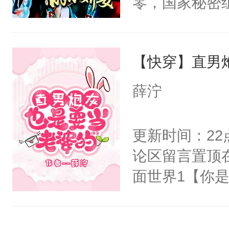
零，国家秘密
右男主又报复
士，以武力、
个世界了。直
界分三性：男
他说：【您需
【快穿】直男
子嗣）。盘龙
年，存活下来
孤独成性，被
薛泞
再说一遍。】
貌美送花郎，
世界苟活十年。
嘴硬心软、宠
更新时间：2
他才发现：他的
论区留言置顶
氓，本体是全
面世界1【你
来想逗逗人类
长大的竹马，
到油盐不进。
抢了你要给竹
本来只想成家