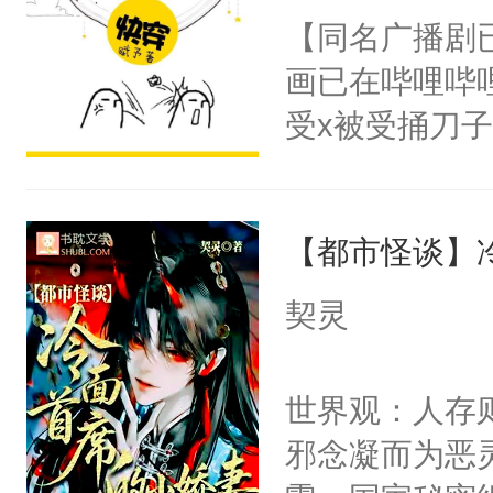
朝，一个从未
【同名广播剧
卫天还没亮，
为三种性别。
画已在哔哩哔
腰：“陛下，
构与男子相同
受x被受捅刀
不好了！”“那
了一颗红色的
派，他的任务
扣到怀里，安
得不开始在后
一位合适的男
顶替白莲花的
人，最终坐上
【都市怪谈】
病，一个个的
小白莲：“嘤嘤
上了还是无动
胡说，我没碰
契灵
力跟男主称兄
这是你舅妈，快
间变脸背叛他
不愧是大佬，
世界观：人存
的恶事他都对
悉，嗷？这不
邪念凝而为恶
一个权力滔天
可以先看仙帝