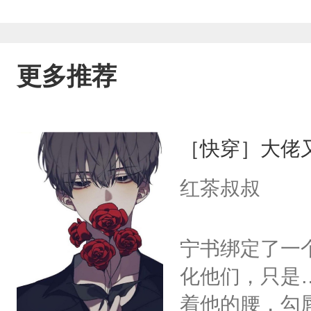
更多推荐
［快穿］大佬
红茶叔叔
宁书绑定了一
化他们，只是
着他的腰，勾