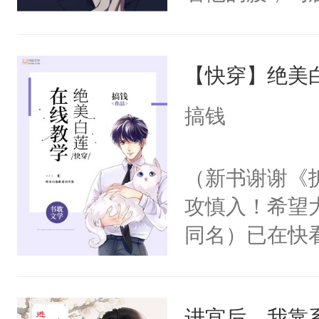
角落，捏着他
尝尝。”当红
【快穿】绝美
来，给老公亲
用力——为你
搞钱
糖专业户，不
（新书谢谢《
攻慎入！希望
同名）已在快
叭！】1V1
统界里面有个
进宫后，我靠