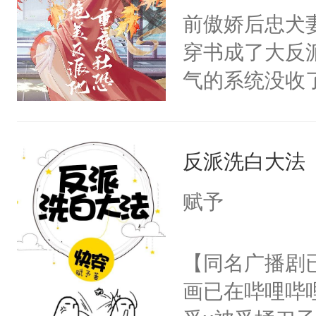
朝，一个从未
前傲娇后忠犬
卫天还没亮，
为三种性别。
穿书成了大反
腰：“陛下，
构与男子相同
气的系统没收
不好了！”“那
了一颗红色的
成了没用的废
扣到怀里，安
得不开始在后
说他可怜，却
顶替白莲花的
人，最终坐上
反派洗白大法
用见人，因为
小白莲：“嘤嘤
言神龙见首不
胡说，我没碰
赋予
想见人。没有
这是你舅妈，快
名蛇蛇，跟人
不愧是大佬，
【同名广播剧
不知道，那小
悉，嗷？这不
画已在哔哩哔
头，魔尊墨宴
可以先看仙帝