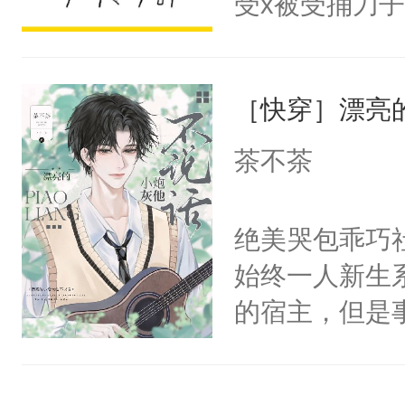
受x被受捅刀
宴：柳折枝你
派，他的任务
飞魄散！第二
一位合适的男
们竟然欺负你
［快穿］漂亮
病，一个个的
宴：要不你跟
上了还是无动
茶不茶
来……“蛇蛇
力跟男主称兄
好，别人都想
间变脸背叛他
绝美哭包乖巧社
堂魔尊……行
的恶事他都对
始终一人新生
位，当日就抢
一个权力滔天
的宿主，但是
神偏执：不许
右男主又报复
个社恐小哭包
腿，把你锁在
个世界了。直
宿主，元宝只
有人养？还有
他说：【您需