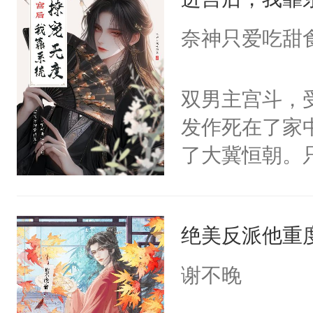
成为所有白莲
I，他们决定
奈神只爱吃甜
学子，莫之阳
莲花可不止有
双男主宫斗，
点脑袋，看着
发作死在了家
常见问题一：
了大冀恒朝。
教科书版：“
己的世界，并
样。”莫之阳
王名为云胤，
母的微笑：“
绝美反派他重
惜被人暗害，
留看着面前这
绝。主神知晓
谢不晚
人，突然醒悟
顾云去到大冀
问题二：废后