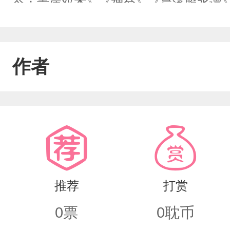
令：青崖双杰》《神兮》《晨溪照水谭
然》/新/《花叶曾相识》
作者
推荐
打赏
0
票
0
耽币