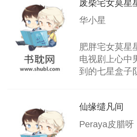
废柴宅女莫星
义，他决定参
凌，帮助女主
华小星
按自己的理解
有血缘的弟弟
肥胖宅女莫星
不喜欢我，是
电视剧上心中
意的校霸学生
到的七星盒子
其实我也可以
全侯之女武流
这是因为什么
魄打碎，意外
的。本文是万
仙缘缱凡间
重生，莫星星
美。
体，在莫星星
Peraya皮腊呀
武流苏父兄皆