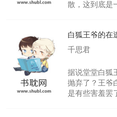
散，这到底是
星不见了，难
否能找到答案
鼓作气，开启了
期待。女强男
妻×生活不自
白狐王爷的在
千思君
据说堂堂白狐
抛弃了？王爷
是有些害羞罢
个凡人屁股后
沚表示这是爱