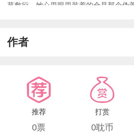
草敷衍，她心里眼里装着的全是那个伪
情的丈夫和小三设计丢掉了性命，本以
是上天怜悯自己吧，让她一个富家小姐
作者
价，都要让那对渣男贱女得到应有的惩
权势凛然四爷竟然……
推荐
打赏
0
票
0
耽币