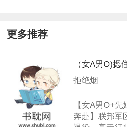
更多推荐
（女A男O)摁住
拒绝烟
【女A男O+先
奔赴】联邦军区