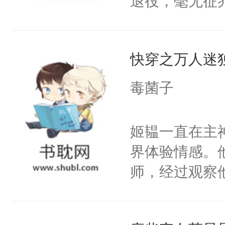
退役，毫无征
天，当地配对站
爱：？？？什么
快穿之万人迷
要Omega？
桌）没门儿，
毒菌子
a浑身瘦的就
烂衫。一早被
姬韫一直在主
惶惶哭个不停
界体验情感。
的那个Alph
师，经过观察
到了一股异样的
嘴他才知道，
婚好比投二次
界，既然之前
决心：死缠烂打