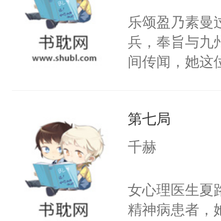
流苏容貌冠绝
乐颂盈乃素曼
宫宴上见到三
兵，奉旨与九
竭虑，但异域
间传闻，她这
宴包裹里，有
与药罐和轮椅
正妃位置。武
禁风的三少爷
武流苏势要查
第七局
而易举就被乐
忙，武流苏帮
才明白，周之
千赫
经起伏，在成
子，他整天宣
手。但武流苏
个傻子。不管
女心理医生夏
炆对自己始终
对方是真星君
精神病患者，
最后关头帮赵
原则：能动手