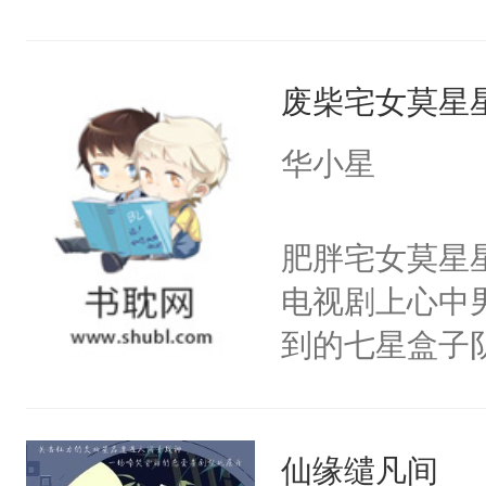
嘴他才知道，
界，既然之前
废柴宅女莫星
义，他决定参
凌，帮助女主
华小星
按自己的理解
有血缘的弟弟
肥胖宅女莫星
不喜欢我，是
电视剧上心中
意的校霸学生
到的七星盒子
其实我也可以
全侯之女武流
这是因为什么
魄打碎，意外
的。本文是万
仙缘缱凡间
重生，莫星星