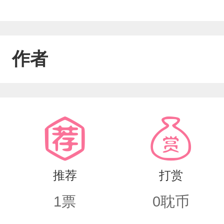
作者
推荐
打赏
1
票
0
耽币