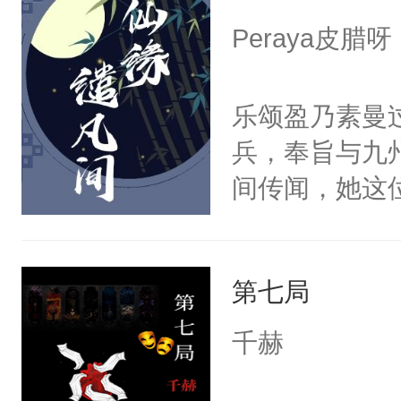
美。
体，在莫星星
Peraya皮腊呀
武流苏父兄皆
流苏容貌冠绝
乐颂盈乃素曼
宫宴上见到三
兵，奉旨与九
竭虑，但异域
间传闻，她这
宴包裹里，有
与药罐和轮椅
正妃位置。武
禁风的三少爷
武流苏势要查
第七局
而易举就被乐
忙，武流苏帮
才明白，周之
千赫
经起伏，在成
子，他整天宣
手。但武流苏