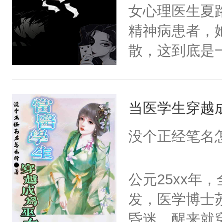
个傻子。不管
女心理医生夏
炆对自己始终
对方是真星君
精神病患者，
最后关头帮赵
原则：能动手
散，这到底是
星不见了，难
否能找到答案
鼓作气，开启了
期待。女强男
妻×生活不自
当医学生穿越
没个正经笔名
公元25xx年
发，医学博士
昏迷，醒来就