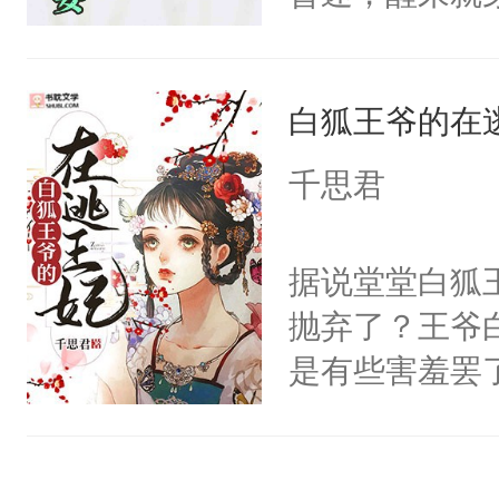
第一眼见到的
的小姐姐？”秦
白狐王爷的在
着：咦？原来
何还是这么耐
千思君
前这人也太高
姓林，名漾，
据说堂堂白狐
苏栯霖，泰山
抛弃了？王爷
意。”林漾“
是有些害羞罢
说！”苏栯霖
个凡人屁股后
程度么？”熟
沚表示这是爱
有这个，都上