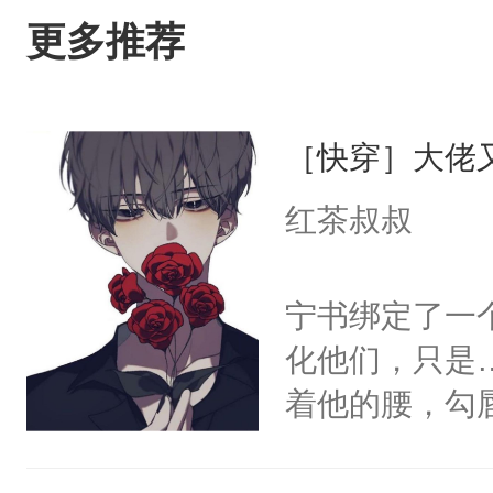
更多推荐
［快穿］大佬
红茶叔叔
宁书绑定了一
化他们，只是
着他的腰，勾
角落，捏着他
尝尝。”当红