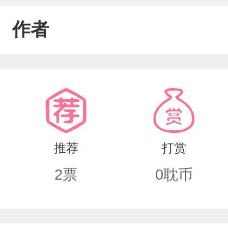
作者
推荐
打赏
2
票
0
耽币