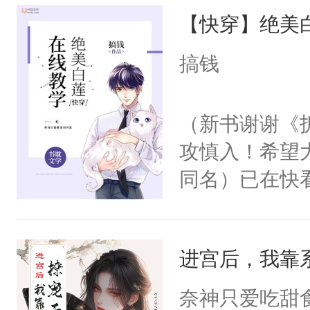
【快穿】绝美
来，给老公亲
用力——为你
搞钱
糖专业户，不
（新书谢谢《
攻慎入！希望
同名）已在快
叭！】1V1
统界里面有个
进宫后，我靠
成为所有白莲
I，他们决定
奈神只爱吃甜