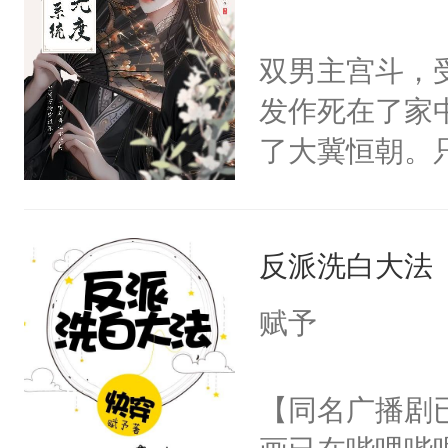
学子，莫之阳
莲花可不止有
双男主宫斗，
点脑袋，看着
发作死在了家
常见问题一：
了大冀恒朝。
教科书版：“
己的世界，并
样。”莫之阳
王名为云胤，
母的微笑：“
反派洗白大法
惜被人暗害，
留看着面前这
绝。主神知晓
赋予
人，突然醒悟
顾云去到大冀
问题二：废后
朝，一个从未
【同名广播剧
卫天还没亮，
为三种性别。