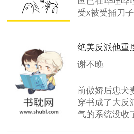
画已在哔哩哔
腰：“陛下，
构与男子相同
受x被受捅刀
不好了！”“那
了一颗红色的
派，他的任务
扣到怀里，安
得不开始在后
一位合适的男
顶替白莲花的
人，最终坐上
绝美反派他重
病，一个个的
小白莲：“嘤嘤
上了还是无动
胡说，我没碰
谢不晚
力跟男主称兄
这是你舅妈，快
间变脸背叛他
不愧是大佬，
前傲娇后忠犬
的恶事他都对
悉，嗷？这不
穿书成了大反
一个权力滔天
可以先看仙帝
气的系统没收
右男主又报复
成了没用的废
个世界了。直