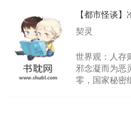
说他可怜，却
他说：【您需
【都市怪谈】
用见人，因为
年，存活下来
言神龙见首不
契灵
再说一遍。】
想见人。没有
世界苟活十年。
名蛇蛇，跟人
世界观：人存
不知道，那小
邪念凝而为恶
头，魔尊墨宴
零，国家秘密
宴：柳折枝你
士，以武力、
飞魄散！第二
界分三性：男
们竟然欺负你
子嗣）。盘龙
宴：要不你跟
孤独成性，被