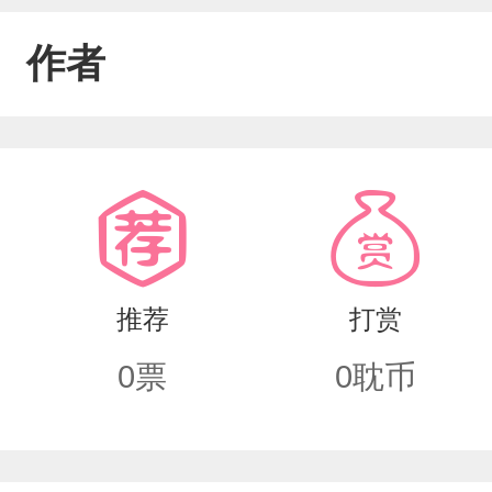
作者
推荐
打赏
0
票
0
耽币