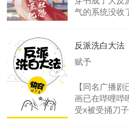
穿书成了大反
腰：“陛下，
构与男子相同
气的系统没收
不好了！”“那
了一颗红色的
成了没用的废
扣到怀里，安
得不开始在后
说他可怜，却
顶替白莲花的
人，最终坐上
反派洗白大法
用见人，因为
小白莲：“嘤嘤
言神龙见首不
胡说，我没碰
赋予
想见人。没有
这是你舅妈，快
名蛇蛇，跟人
不愧是大佬，
【同名广播剧
不知道，那小
悉，嗷？这不
画已在哔哩哔
头，魔尊墨宴
可以先看仙帝
受x被受捅刀
宴：柳折枝你
派，他的任务
飞魄散！第二