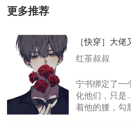
更多推荐
［快穿］大佬
红茶叔叔
宁书绑定了一
化他们，只是
着他的腰，勾
角落，捏着他
尝尝。”当红