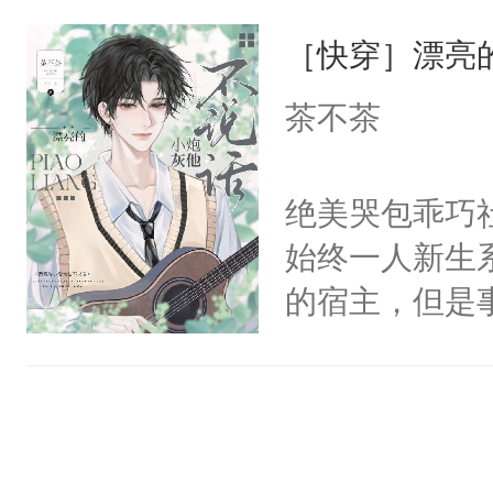
一位合适的男
们竟然欺负你
［快穿］漂亮
病，一个个的
宴：要不你跟
上了还是无动
茶不茶
来……“蛇蛇
力跟男主称兄
好，别人都想
间变脸背叛他
绝美哭包乖巧社
堂魔尊……行
的恶事他都对
始终一人新生
位，当日就抢
一个权力滔天
的宿主，但是
神偏执：不许
右男主又报复
个社恐小哭包
腿，把你锁在
个世界了。直
宿主，元宝只
有人养？还有
他说：【您需
你，打他一巴
种威胁手段没
年，存活下来
右脸欠踹$￥#
他是社恐，墨