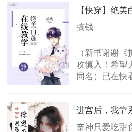
【快穿】绝美
来，给老公亲
用力——为你
搞钱
糖专业户，不
（新书谢谢《
攻慎入！希望
同名）已在快
叭！】1V1
统界里面有个
进宫后，我靠
成为所有白莲
I，他们决定
奈神只爱吃甜