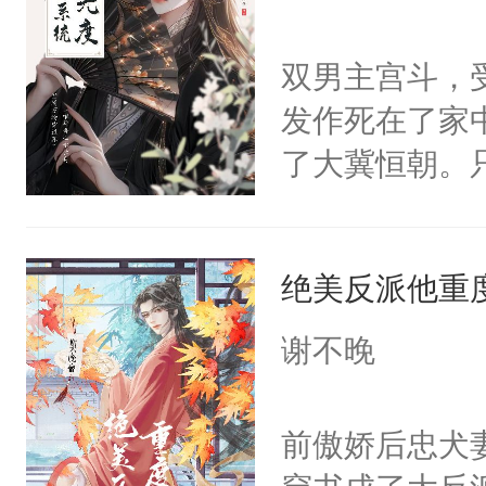
学子，莫之阳
莲花可不止有
双男主宫斗，
点脑袋，看着
发作死在了家
常见问题一：
了大冀恒朝。
教科书版：“
己的世界，并
样。”莫之阳
王名为云胤，
母的微笑：“
绝美反派他重
惜被人暗害，
留看着面前这
绝。主神知晓
谢不晚
人，突然醒悟
顾云去到大冀
问题二：废后
朝，一个从未
前傲娇后忠犬
卫天还没亮，
为三种性别。