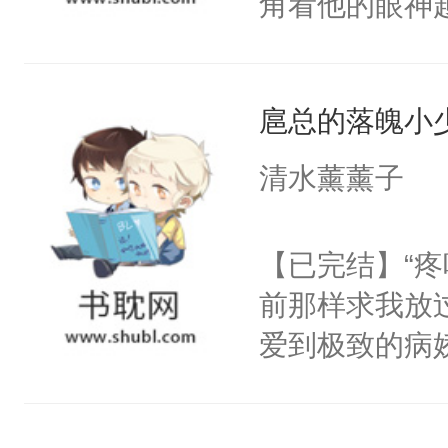
角看他的眼神
只为了让小主
为了给娇气小
扈总的落魄小
后，竟然是为
拥住了日思夜
清水薰薰子
【已完结】“
前那样求我放
爱到极致的病
爱｜囚jin｜
无征兆的甩了