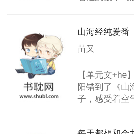
角落，捏着他
尝尝。”当红
山海经纯爱番
来，给老公亲
用力——为你
苗又
糖专业户，不
【单元文+h
阳错到了《山
子，感受着空
进山中大喊。
要？”祝余：“
每天都想和金