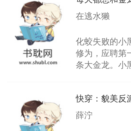
侣是什么？能
中绝望，但为
在逃水獭
有姻缘，不要
快放开我！我
化蛟失败的小
哪？”祝余草
修为，应聘第
白带去了异世
条大金龙。小
到了异世界，
好？金龙：滚
七扭八，没几
握着那根黑乎
他一见钟情了
快穿：貌美反
老板，真、真
你真的不想要
后后来——金
薛泞
（坚定得像是
望外，却发现
哪我在哪！伴