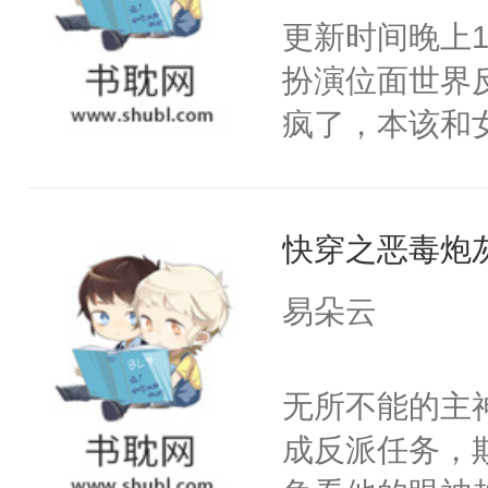
那么简单。小
更新时间晚上
笑）：“小样
要秃了……「
扮演位面世界
三：狌狌世界
黑蛇受注：私
疯了，本该和
《山海经》的
本文指体香。
派.…...①
着要对象，一
走暗恋女主，
快穿之恶毒炮
关在家里成了
被异父异母的
易朵云
alpha，喜
强行标记⑤：
无所不能的主
抱有扭曲的占
成反派任务，
被迫沦为早就