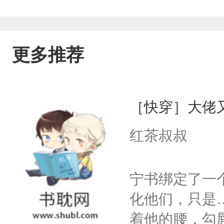
更多推荐
［快穿］大佬
红茶叔叔
宁书绑定了一
化他们，只是
着他的腰，勾