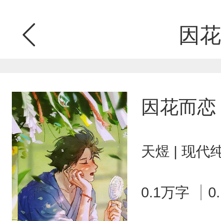
因花
因花而恋
天煜 | 现代
0.1万字
0