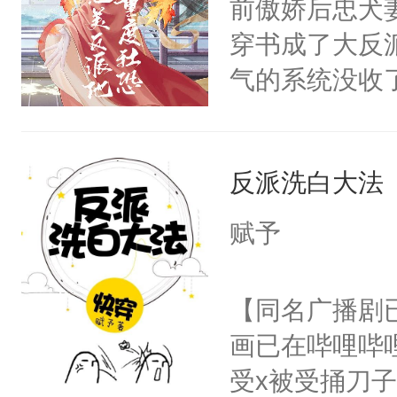
前傲娇后忠犬
卫天还没亮，
为三种性别。
穿书成了大反
腰：“陛下，
构与男子相同
气的系统没收
不好了！”“那
了一颗红色的
成了没用的废
扣到怀里，安
得不开始在后
说他可怜，却
顶替白莲花的
人，最终坐上
反派洗白大法
用见人，因为
小白莲：“嘤嘤
言神龙见首不
胡说，我没碰
赋予
想见人。没有
这是你舅妈，快
名蛇蛇，跟人
不愧是大佬，
【同名广播剧
不知道，那小
悉，嗷？这不
画已在哔哩哔
头，魔尊墨宴
可以先看仙帝
受x被受捅刀