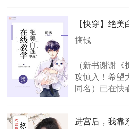
角落，捏着他
尝尝。”当红
【快穿】绝美
来，给老公亲
用力——为你
搞钱
糖专业户，不
（新书谢谢《
攻慎入！希望
同名）已在快
叭！】1V1
统界里面有个
进宫后，我靠
成为所有白莲