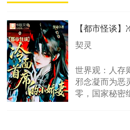
宴：柳折枝你
派，他的任务
飞魄散！第二
一位合适的男
们竟然欺负你
【都市怪谈】
病，一个个的
宴：要不你跟
上了还是无动
契灵
来……“蛇蛇
力跟男主称兄
好，别人都想
间变脸背叛他
世界观：人存
堂魔尊……行
的恶事他都对
邪念凝而为恶
位，当日就抢
一个权力滔天
零，国家秘密
神偏执：不许
右男主又报复
士，以武力、
腿，把你锁在
个世界了。直
界分三性：男
有人养？还有
他说：【您需
子嗣）。盘龙
种威胁手段没