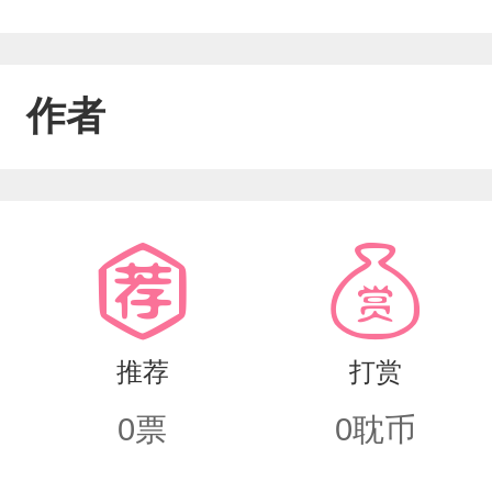
作者
推荐
打赏
0
票
0
耽币