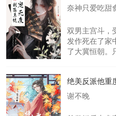
I，他们决定
奈神只爱吃甜
学子，莫之阳
莲花可不止有
双男主宫斗，
点脑袋，看着
发作死在了家
常见问题一：
了大冀恒朝。
教科书版：“
己的世界，并
样。”莫之阳
王名为云胤，
母的微笑：“
绝美反派他重
惜被人暗害，
留看着面前这
绝。主神知晓
谢不晚
人，突然醒悟
顾云去到大冀
问题二：废后
朝，一个从未