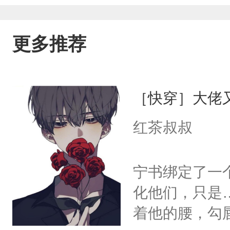
更多推荐
［快穿］大佬
红茶叔叔
宁书绑定了一
化他们，只是
着他的腰，勾